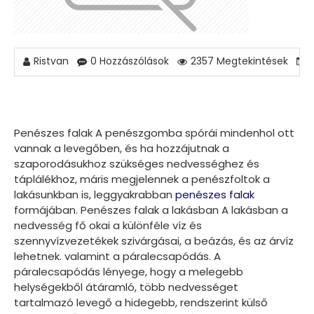
Ristvan
0 Hozzászólások
2357 Megtekintések
Penészes falak A penészgomba spórái mindenhol ott
vannak a levegőben, és ha hozzájutnak a
szaporodásukhoz szükséges nedvességhez és
táplálékhoz, máris megjelennek a penészfoltok a
lakásunkban is, leggyakrabban
penészes falak
formájában. Penészes falak a lakásban A lakásban a
nedvesség fő okai a különféle víz és
szennyvízvezetékek szivárgásai, a beázás, és az árvíz
lehetnek. valamint a páralecsapódás. A
páralecsapódás lényege, hogy a melegebb
helységekből átáramló, több nedvességet
tartalmazó levegő a hidegebb, rendszerint külső