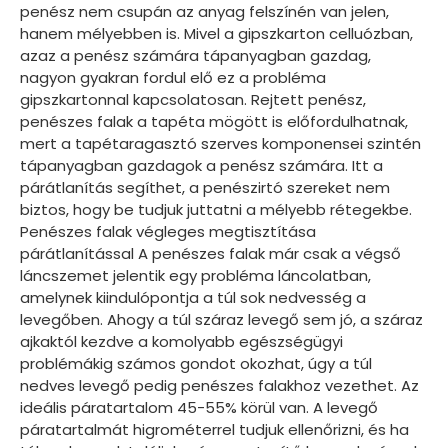
penész nem csupán az anyag felszínén van jelen,
hanem mélyebben is. Mivel a gipszkarton celluózban,
azaz a penész számára tápanyagban gazdag,
nagyon gyakran fordul elő ez a probléma
gipszkartonnal kapcsolatosan. Rejtett penész,
penészes falak a tapéta mögött is előfordulhatnak,
mert a tapétaragasztó szerves komponensei szintén
tápanyagban gazdagok a penész számára. Itt a
párátlanítás segíthet, a penészirtó szereket nem
biztos, hogy be tudjuk juttatni a mélyebb rétegekbe.
Penészes falak végleges megtisztítása
párátlanítással A penészes falak már csak a végső
láncszemet jelentik egy probléma láncolatban,
amelynek kiindulópontja a túl sok nedvesség a
levegőben. Ahogy a túl száraz levegő sem jó, a száraz
ajkaktól kezdve a komolyabb egészségügyi
problémákig számos gondot okozhat, úgy a túl
nedves levegő pedig penészes falakhoz vezethet. Az
ideális páratartalom 45-55% körül van. A levegő
páratartalmát higrométerrel tudjuk ellenőrizni, és ha