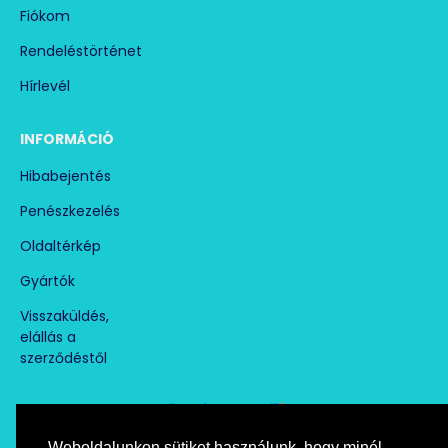
Fiókom
Rendeléstörténet
Hírlevél
INFORMÁCIÓ
Hibabejentés
Penészkezelés
Oldaltérkép
Gyártók
Visszaküldés,
elállás a
szerződéstől
Weboldalunkon sütiket használunk, hogy minél
Árukereső.hu