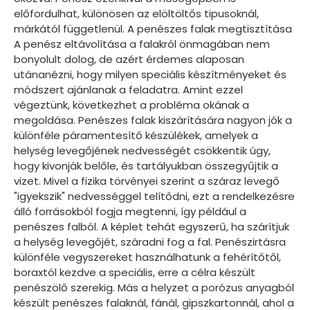
előfordulhat, különösen az elöltöltős tipusoknál,
márkától függetlenül. A penészes falak megtisztítása
A penész eltávolítása a falakról önmagában nem
bonyolult dolog, de azért érdemes alaposan
utánanézni, hogy milyen speciális készítményeket és
módszert ajánlanak a feladatra. Amint ezzel
végeztünk, következhet a probléma okának a
megoldása. Penészes falak kiszárítására nagyon jók a
különféle páramentesítő készülékek, amelyek a
helység levegőjének nedvességét csökkentik úgy,
hogy kivonják belőle, és tartályukban összegyűjtik a
vizet. Mivel a fizika törvényei szerint a száraz levegő
"igyekszik" nedvességgel telítődni, ezt a rendelkezésre
álló forrásokból fogja megtenni, így például a
penészes falból. A képlet tehát egyszerű, ha szárítjuk
a helység levegőjét, száradni fog a fal. Penészirtásra
különféle vegyszereket használhatunk a fehérítőtől,
boraxtól kezdve a speciális, erre a célra készült
penészölő szerekig. Más a helyzet a porózus anyagból
készült penészes falaknál, fánál, gipszkartonnál, ahol a