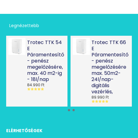
Legnézettebb
Trotec TTK 54
Trotec TTK 66
E
E
Páramentesítő
Páramentesítő
- penész
- penész
megelőzésére,
megelőzésére
max. 40 m2-ig
max. 50m2-
- 18l/nap
24l/nap-
digitális
84.990 Ft
vezérlés,
89.990 Ft
ELÉRHETŐSÉGEK