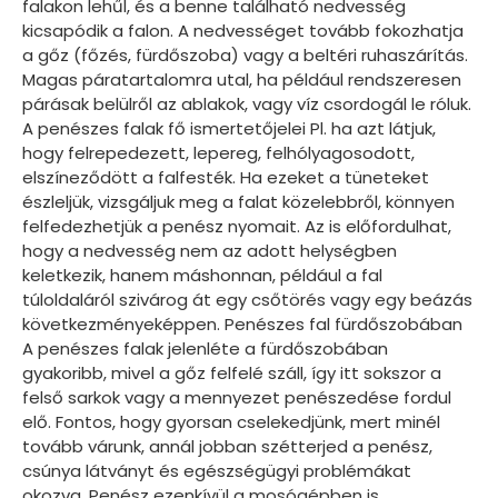
falakon lehűl, és a benne található nedvesség
kicsapódik a falon. A nedvességet tovább fokozhatja
a gőz (főzés, fürdőszoba) vagy a beltéri ruhaszárítás.
Magas páratartalomra utal, ha például rendszeresen
párásak belülről az ablakok, vagy víz csordogál le róluk.
A penészes falak fő ismertetőjelei Pl. ha azt látjuk,
hogy felrepedezett, lepereg, felhólyagosodott,
elszíneződött a falfesték. Ha ezeket a tüneteket
észleljük, vizsgáljuk meg a falat közelebbről, könnyen
felfedezhetjük a penész nyomait. Az is előfordulhat,
hogy a nedvesség nem az adott helységben
keletkezik, hanem máshonnan, például a fal
túloldaláról szivárog át egy csőtörés vagy egy beázás
következményeképpen. Penészes fal fürdőszobában
A penészes falak jelenléte a fürdőszobában
gyakoribb, mivel a gőz felfelé száll, így itt sokszor a
felső sarkok vagy a mennyezet penészedése fordul
elő. Fontos, hogy gyorsan cselekedjünk, mert minél
tovább várunk, annál jobban szétterjed a penész,
csúnya látványt és egészségügyi problémákat
okozva. Penész ezenkívül a mosógépben is