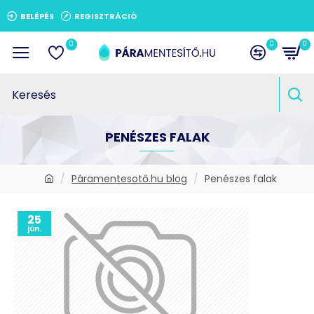
BELÉPÉS
REGISZTRÁCIÓ
0
0
0
PENÉSZES FALAK
Páramentesotő.hu blog
Penészes falak
25
jún.