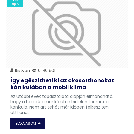
ápr.
Ristvan
0
901
Így egészítheti ki az okosotthonokat
kánikulában a mobil klíma
Az utóbbi évek tapasztalata alapján elmondható,
hogy a hosszú zimankó után hirtelen tör ránk a
kánikula. Nem árt tehát már időben felkészíteni
otthona..
ELOLVASOM