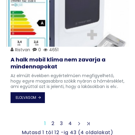
Ristvan
0
4651
A halk mobil klíma nem zavarja a
mindennapokat
Az elmúlt években egyértelműen megfigyelhető,
hogy egyre magasabbra szökik nyáron a hőmérséklet,
ami egyúttal azt is jelenti, hogy a lakásokban is elv..
ELOLVASOM
1
2
3
4
Mutasd 1 tól 12 -ig 43 (4 oldalakat)