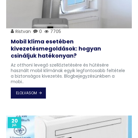
Ristvan
0
7705
Mobil klíma esetében
kivezetésmegoldások: hogyan
csináljuk hatékonyan?
Az otthoni levegő szellőztetésére és hűtésére
használt mobil klímának egyik legfontosabb feltétele
a biztonságos kivezetés. Blogbejegyzésünkben a
mobi..
ELOLVASOM
20
júl.