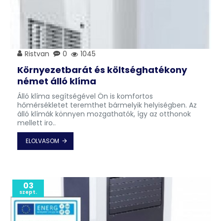
Ristvan
0
1045
Környezetbarát és költséghatékony
német álló klíma
Álló klíma segítségével Ön is komfortos
hőmérsékletet teremthet bármelyik helyiségben. Az
álló klímák könnyen mozgathatók, így az otthonok
mellett iro..
ELOLVASOM
03
szept.