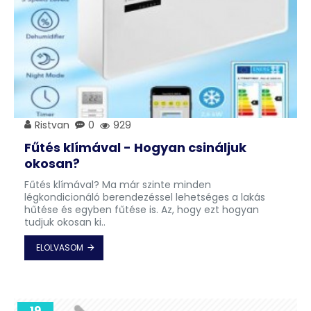
Ristvan
0
929
Fűtés klímával - Hogyan csináljuk
okosan?
Fűtés klímával? Ma már szinte minden
légkondicionáló berendezéssel lehetséges a lakás
hűtése és egyben fűtése is. Az, hogy ezt hogyan
tudjuk okosan ki..
ELOLVASOM
19