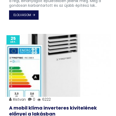
a régi, elhanyagolt épületekben jelenik meg. Még a
gondosan karbantartott és az újabb építésű lak..
ELOLVASOM
25
okt.
Ristvan
0
6222
A mobil klíma inverteres kivitelének
előnyei a lakásban