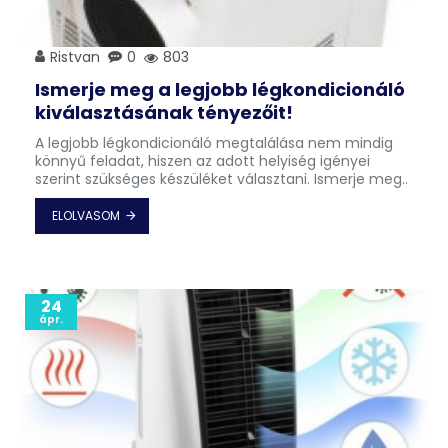
Ristvan
0
803
Ismerje meg a legjobb légkondicionáló
kiválasztásának tényezőit!
A legjobb légkondicionáló megtalálása nem mindig
könnyű feladat, hiszen az adott helyiség igényei
szerint szükséges készüléket választani. Ismerje meg..
ELOLVASOM
24
ápr.