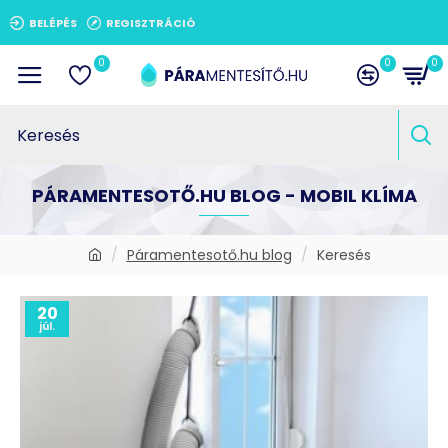
BELÉPÉS
REGISZTRÁCIÓ
0
0
0
PÁRAMENTESOTŐ.HU BLOG - MOBIL KLÍMA
Páramentesotő.hu blog
Keresés
20
júl.