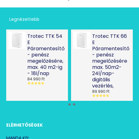
Legnézettebb
Trotec TTK 54
Trotec TTK 66
E
E
Páramentesítő
Páramentesítő
- penész
- penész
megelőzésére,
megelőzésére
max. 40 m2-ig
max. 50m2-
- 18l/nap
24l/nap-
digitális
84.990 Ft
vezérlés,
89.990 Ft
ELÉRHETŐSÉGEK
MANDA Kft.