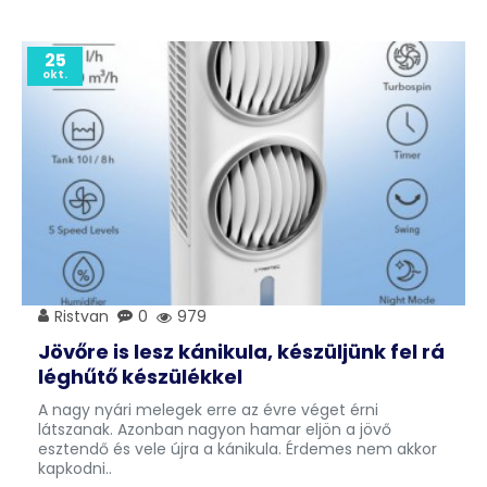
25
okt.
Ristvan
0
979
Jövőre is lesz kánikula, készüljünk fel rá
léghűtő készülékkel
A nagy nyári melegek erre az évre véget érni
látszanak. Azonban nagyon hamar eljön a jövő
esztendő és vele újra a kánikula. Érdemes nem akkor
kapkodni..