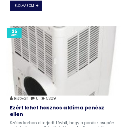
ELOLVASOM
25
okt.
Ristvan
0
5309
Ezért lehet hasznos a klíma penész
ellen
Széles körben elterjedt tévhit, hogy a penész csupán