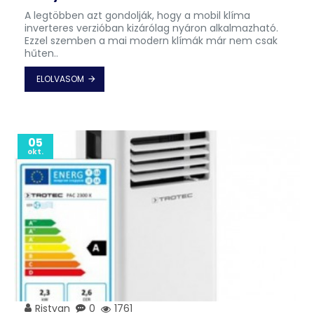
A legtöbben azt gondolják, hogy a mobil klíma
inverteres verzióban kizárólag nyáron alkalmazható.
Ezzel szemben a mai modern klímák már nem csak
hűten..
ELOLVASOM
05
okt.
Ristvan
0
1761