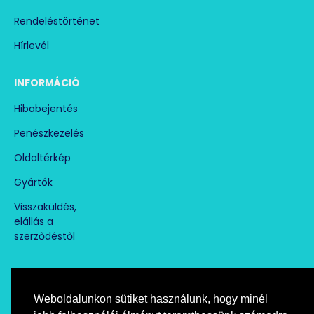
Rendeléstörténet
Hírlevél
INFORMÁCIÓ
Hibabejentés
Penészkezelés
Oldaltérkép
Gyártók
Visszaküldés,
elállás a
szerződéstől
Weboldalunkon sütiket használunk, hogy minél
Árukereső.hu
marketplace partner