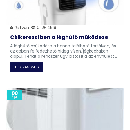
Ristvan
0
4519
Célkeresztben a léghűtő működése
A léghűtő működése a benne található tartályon, és
az abban felfedezhető hideg vízen/jégkockákon
alapul. Tehát a rendszer úgy biztosítja az enyhülést ..
ELOLVASOM
08
ápr.