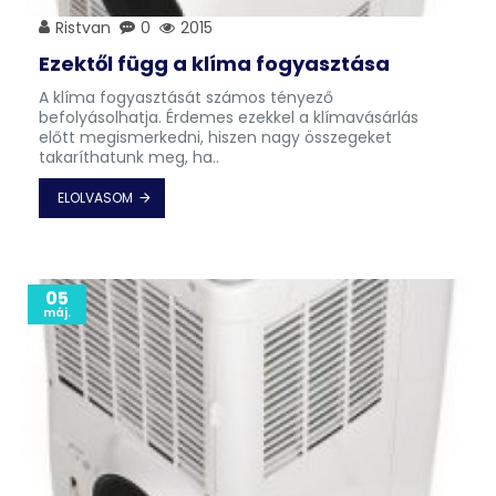
Ristvan
0
2015
Ezektől függ a klíma fogyasztása
A klíma fogyasztását számos tényező
befolyásolhatja. Érdemes ezekkel a klímavásárlás
előtt megismerkedni, hiszen nagy összegeket
takaríthatunk meg, ha..
ELOLVASOM
05
máj.