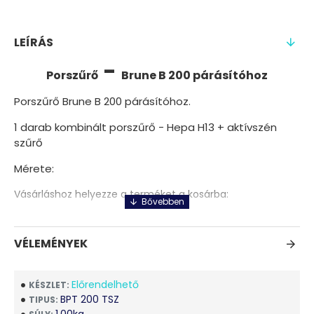
LEÍRÁS
-
Porszűrő
Brune B 200 párásítóhoz
Porszűrő Brune B 200 párásítóhoz.
1 darab kombinált porszűrő - Hepa H13 + aktívszén
szűrő
Mérete:
Vásárláshoz helyezze a terméket a kosárba:
VÉLEMÉNYEK
Előrendelhető
KÉSZLET:
BPT 200 TSZ
TIPUS: