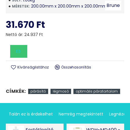
1.00kg
SÚLY:
Brune
200.00mm x 200.00mm x 200.00mm
MÉRETEK:
31.670 Ft
Nettó ár: 24.937 Ft
Kívánságlistához
Összehasonlítás
CÍMKÉK:
párásító
légmosó
optimális páratartalom
Talán ez is érdekelhet
Nemrég megtekintett
Legnézet
Fertőtlenítő
WDH-MD400 -