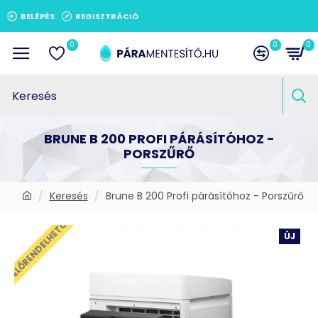
BELÉPÉS
REGISZTRÁCIÓ
0
0
0
BRUNE B 200 PROFI PÁRÁSÍTÓHOZ -
PORSZŰRŐ
Keresés
Brune B 200 Profi párásítóhoz - Porszűrő
ELŐRENDELHETŐ
ÚJ