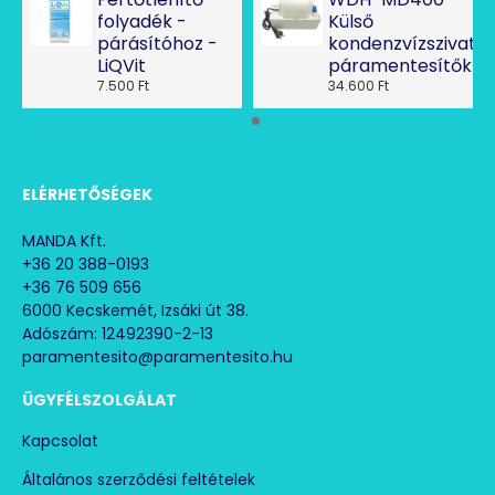
folyadék -
Külső
párásítóhoz -
kondenzvízszivatty
LiQVit
páramentesítőkhö
7.500 Ft
34.600 Ft
ELÉRHETŐSÉGEK
MANDA Kft.
+36 20 388-0193
+36 76 509 656
6000 Kecskemét, Izsáki út 38.
Adószám: 12492390-2-13
paramentesito@paramentesito.hu
ÜGYFÉLSZOLGÁLAT
Kapcsolat
Általános szerződési feltételek