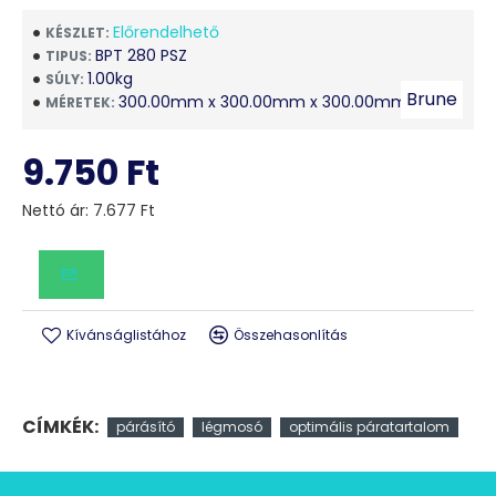
Előrendelhető
KÉSZLET:
BPT 280 PSZ
TIPUS:
1.00kg
SÚLY:
Brune
300.00mm x 300.00mm x 300.00mm
MÉRETEK:
9.750 Ft
Nettó ár: 7.677 Ft
Kívánságlistához
Összehasonlítás
CÍMKÉK:
párásító
légmosó
optimális páratartalom