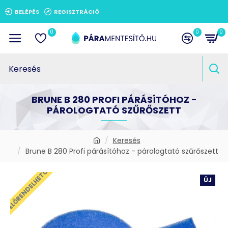
BELÉPÉS
REGISZTRÁCIÓ
0
0
0
BRUNE B 280 PROFI PÁRÁSÍTÓHOZ -
PÁROLOGTATÓ SZŰRŐSZETT
Keresés
Brune B 280 Profi párásítóhoz - párologtató szűrőszett
ELŐRENDELHETŐ
ÚJ