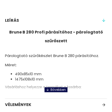
LEÍRÁS
Brune B 280 Profi párásítóhoz - párologtató
szűrőszett
Párologtató szűrőkészlet Brune B 280 párásítóhoz.
Méret:
490x85x10 mm
1475x108x10 mm
Vásárláshoz helyezze a terméket a kosárba:
VÉLEMÉNYEK