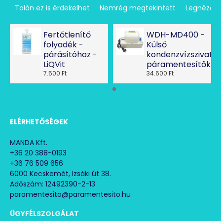
Talán ez is érdekelhet
Nemrég megtekintett
Legnézet
Fertőtlenítő
WDH-MD400 -
folyadék -
Külső
párásítóhoz -
kondenzvízszivatty
LiQVit
páramentesítőkhö
7.500 Ft
34.600 Ft
ELÉRHETŐSÉGEK
MANDA Kft.
+36 20 388-0193
+36 76 509 656
6000 Kecskemét, Izsáki út 38.
Adószám: 12492390-2-13
paramentesito@paramentesito.hu
ÜGYFÉLSZOLGÁLAT