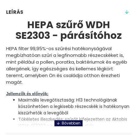
LEÍRÁS
HEPA szűrő WDH
SE2303 - párásítóhoz
HEPA filter 99,95%-os szűrési hatékonyságával
megbízhatóan szűri a legfinomabb részecskéket is,
mint például a pollen, poratka, baktériumok és egyéb
allergének, így egészséges és kellemes légkört
teremt, amelyben Ön és családja otthon érezheti
magát.
Jellemzők és előnyök:
Maximális levegőtisztaság: H13 technológiának
köszönhetően a legkisebb részecskék is hatékonyan
kiszűrhetők a levegőből
Tökéletes illeszkedés: szűrőt kifejezetten az Aktobis
WDH-SE2303 párásítóhoz tervezték,
Tartós és könnyen cserélhető