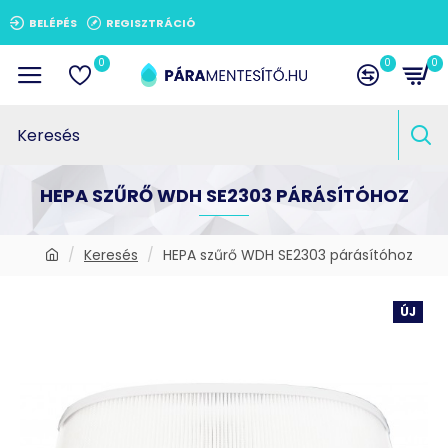
BELÉPÉS
REGISZTRÁCIÓ
0
0
0
HEPA SZŰRŐ WDH SE2303 PÁRÁSÍTÓHOZ
Keresés
HEPA szűrő WDH SE2303 párásítóhoz
ÚJ