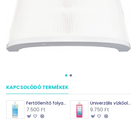
KAPCSOLÓDÓ TERMÉKEK
Fertőtlenítő folyadék - párásítóhoz - LiQVit
Univerzális vízkőoldó folyadék -színjelzővel
7.500 Ft
9.750 Ft