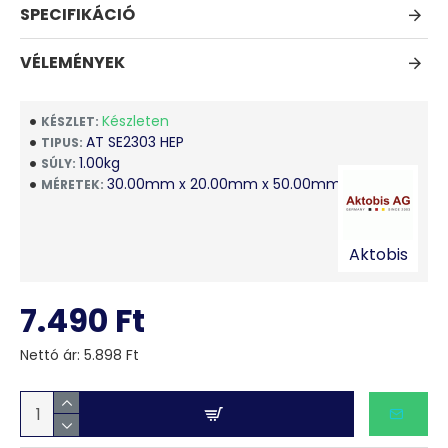
SPECIFIKÁCIÓ
Műszaki adatok:
Méret: 13,5x 23,5x 2,2 cm
VÉLEMÉNYEK
Súly: 100 g
Készleten
KÉSZLET:
AT SE2303 HEP
TIPUS:
1.00kg
SÚLY:
30.00mm x 20.00mm x 50.00mm
MÉRETEK:
Aktobis
7.490 Ft
Nettó ár: 5.898 Ft