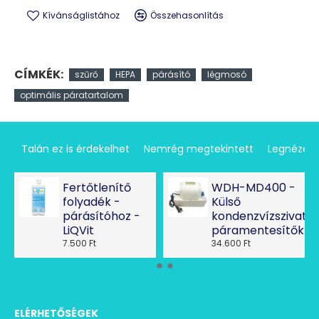
Kívánságlistához
Összehasonlítás
CÍMKÉK:
szűrő
HEPA
párásító
légmosó
optimális páratartalom
Talán ez is érdekelhet
Nemrég megtekintett
Legnézet
Fertőtlenítő
WDH-MD400 -
folyadék -
Külső
párásítóhoz -
kondenzvízszivatty
LiQVit
páramentesítőkhö
7.500 Ft
34.600 Ft
ELÉRHETŐSÉGEK