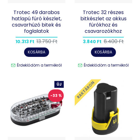
Trotec 49 darabos
Trotec 32 részes
hatlapú fúró készlet,
bitkészlet az akkus
csavarhúzó bitek és
fúrókhoz és
foglalatok
csavarozókhoz
13.750 Ft
6.400 Ft
10.313 Ft
3.840 Ft
KOSÁRBA
KOSÁRBA
Érdeklődöm a termékről
Érdeklődöm a termékről
RAKTÁRON
ÚJ
-33 %