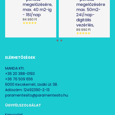
megelőzésére,
megelőzésére
max. 40 m2-ig
max. 50m2-
- 18l/nap
24l/nap-
digitális
84.990 Ft
vezérlés,
89.990 Ft
ELÉRHETŐSÉGEK
MANDA Kft.
+36 20 388-0193
+36 76 509 656
6000 Kecskemét, Izsáki út 38.
Adószám: 12492390-2-13
paramentesito@paramentesito.hu
ÜGYFÉLSZOLGÁLAT
Kapcsolat