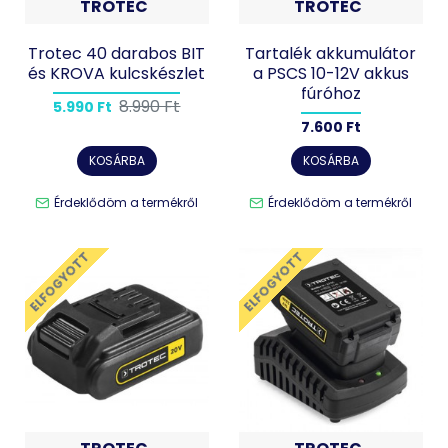
TROTEC
TROTEC
Trotec 40 darabos BIT
Tartalék akkumulátor
és KROVA kulcskészlet
a PSCS 10-12V akkus
fúróhoz
8.990 Ft
5.990 Ft
7.600 Ft
KOSÁRBA
KOSÁRBA
Érdeklődöm a termékről
Érdeklődöm a termékről
ELFOGYOTT
ELFOGYOTT