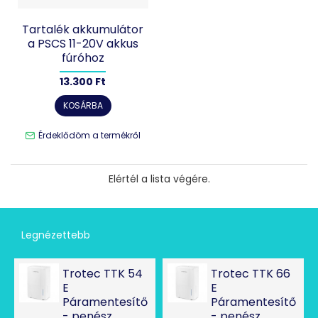
Tartalék akkumulátor
a PSCS 11-20V akkus
fúróhoz
13.300 Ft
KOSÁRBA
Érdeklődöm a termékről
Elértél a lista végére.
Legnézettebb
Trotec TTK 54
Trotec TTK 66
E
E
Páramentesítő
Páramentesítő
- penész
- penész