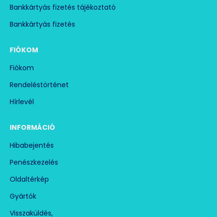
Zárja ki a hőséget: rendelje meg a WDH-AC016 intelligens
Bankkártyás fizetés tájékoztató
mobilklímát most és készítse fel otthonát az előttünk álló forró
napokra!
Bankkártyás fizetés
FIÓKOM
Fiókom
Rendeléstörténet
Hírlevél
INFORMÁCIÓ
Hibabejentés
Penészkezelés
Oldaltérkép
Gyártók
Visszaküldés,