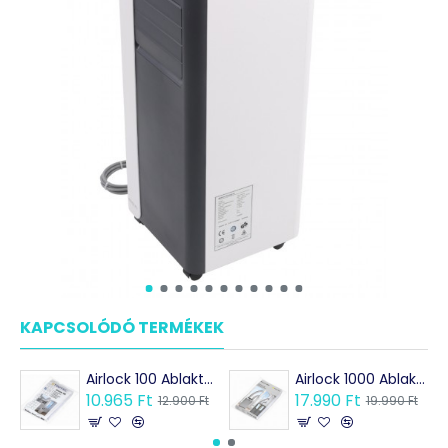
KAPCSOLÓDÓ TERMÉKEK
MÁSOK EZEKET VÁSÁRO
Airlock 100 Ablaktömítés / Kivezetés mobil klímákhoz
Airlock 1000 Ablaktömítés / Kivezetés mobil klímákhoz
10.965 Ft
17.990 Ft
12.900 Ft
19.990 Ft