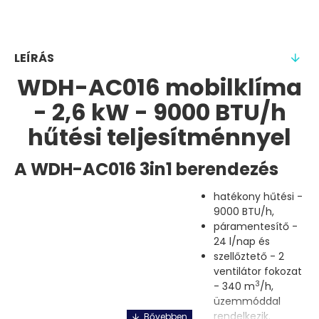
LEÍRÁS
WDH-AC016 mobilklíma
- 2,6 kW - 9000 BTU/h
hűtési teljesítménnyel
A WDH-AC016 3in1 berendezés
hatékony hűtési -
9000 BTU/h,
páramentesítő -
24 l/nap és
szellőztető - 2
ventilátor fokozat
3
- 340 m
/h,
üzemmóddal
rendelkezik.