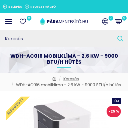
BELÉPÉS
REGISZTRÁCIÓ
0
0
0
WDH-AC016 MOBILKLÍMA - 2,6 KW - 9000
BTU/H HŰTÉS
Keresés
WDH-AC016 mobilklíma - 2,6 kW - 9000 BTU/h hűtés
ELFOGYOTT
ÚJ
-25 %