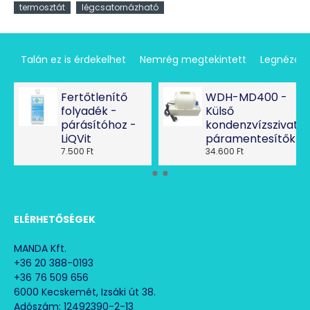
termosztát
légcsatornázható
Talán ez is érdekelhet
Nemrég megtekintett
Legnézet
Fertőtlenítő
WDH-MD400 -
folyadék -
Külső
párásítóhoz -
kondenzvízszivatty
LiQVit
páramentesítőkhö
7.500 Ft
34.600 Ft
ELÉRHETŐSÉGEK
MANDA Kft.
+36 20 388-0193
+36 76 509 656
6000 Kecskemét, Izsáki út 38.
Adószám: 12492390-2-13