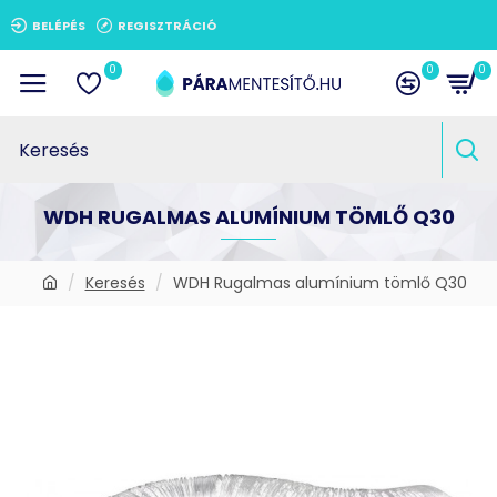
BELÉPÉS
REGISZTRÁCIÓ
0
0
0
WDH RUGALMAS ALUMÍNIUM TÖMLŐ Q30
Keresés
WDH Rugalmas alumínium tömlő Q30