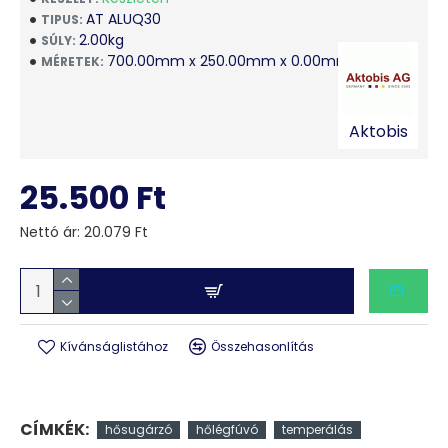
AT ALUQ30
TIPUS:
Amennyiben a termék elnyerte tetszését kérem,
2.00kg
SÚLY:
helyezze a kosárba:
700.00mm x 250.00mm x 0.00mm
MÉRETEK:
Db:
Aktobis
25.500 Ft
Nettó ár: 20.079 Ft
Kívánságlistához
Összehasonlítás
CÍMKÉK:
hősugárzó
hőlégfúvó
temperálás