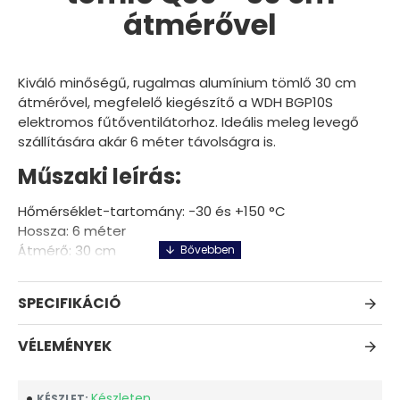
átmérővel
Kiváló minőségű, rugalmas alumínium tömlő 30 cm
átmérővel, megfelelő kiegészítő a WDH BGP10S
elektromos fűtőventilátorhoz. Ideális meleg levegő
szállítására akár 6 méter távolságra is.
Műszaki leírás:
Hőmérséklet-tartomány: -30 és +150 °C
Hossza: 6 méter
Átmérő: 30 cm
Súlya: 1,6 kg
üzemi nyomás: 2500 Pa-ig
SPECIFIKÁCIÓ
Anyaga: Rugalmas alumínium tömlő
Könnyű és hajlékony
VÉLEMÉNYEK
Víztaszító
Nem gyúlékony
Kopásálló
Készleten
KÉSZLET: