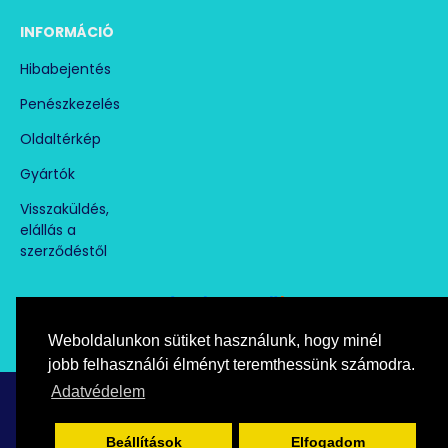
INFORMÁCIÓ
Hibabejentés
Penészkezelés
Oldaltérkép
Gyártók
Visszaküldés,
elállás a
szerződéstől
Weboldalunkon sütiket használunk, hogy minél
Árukereső.hu
marketplace partner
jobb felhasználói élményt teremthessünk számodra.
Adatvédelem
Copyright © paramentesito.hu, All Rights Reserved
Beállítások
Elfogadom