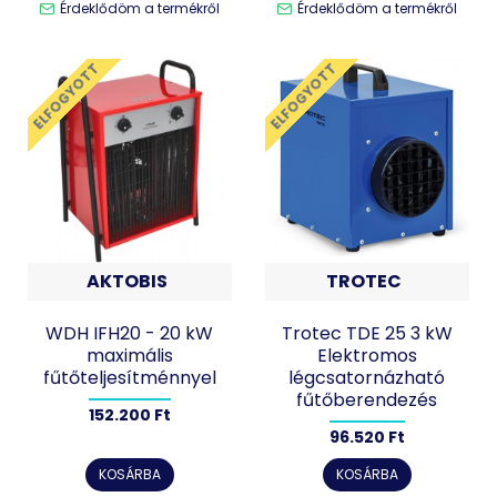
Érdeklődöm a termékről
Érdeklődöm a termékről
ELFOGYOTT
ELFOGYOTT
AKTOBIS
TROTEC
WDH IFH20 - 20 kW
Trotec TDE 25 3 kW
maximális
Elektromos
fűtőteljesítménnyel
légcsatornázható
fűtőberendezés
152.200 Ft
96.520 Ft
KOSÁRBA
KOSÁRBA