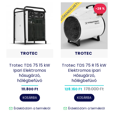
ELŐRENDELHETŐ
-28 %
TROTEC
TROTEC
Trotec TDS 75 15 kW
Trotec TDS 75 R 15 kW
Ipari Elektromos
Elektromos ipari
hősugárzó,
Hősugárzó,
hőlégbefúvó
hőlégbefúvó
178.000 Ft
111.800 Ft
128.160 Ft
KOSÁRBA
KOSÁRBA
Érdeklődöm a termékről
Érdeklődöm a termékről