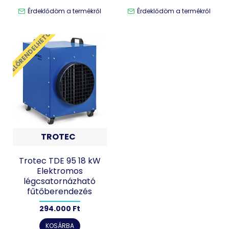
Érdeklődöm a termékről
Érdeklődöm a termékről
ELŐRENDELHETŐ
TROTEC
Trotec TDE 95 18 kW
Elektromos
légcsatornázható
fűtőberendezés
294.000 Ft
KOSÁRBA