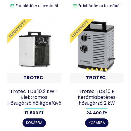
Érdeklődöm a termékről
Érdeklődöm a termékről
ELFOGYOTT
ELFOGYOTT
TROTEC
TROTEC
Trotec TDS 10 2 KW -
Trotec TDS 10 P
Elektromos
Kerámiabetétes
Hősugárzó,hőlégbefúvó
hősugárzó 2 kW
17.600 Ft
24.400 Ft
KOSÁRBA
KOSÁRBA