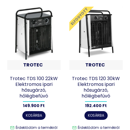
ELFOGYOTT
TROTEC
TROTEC
Trotec TDS 100 22kW
Trotec TDS 120 30kW
Elektromos ipari
Elektromos ipari
hősugárzó,
hősugárzó,
hőlégbefúvó
hőlégbefúvó
149.900 Ft
192.400 Ft
KOSÁRBA
KOSÁRBA
Érdeklődöm a termékről
Érdeklődöm a termékről