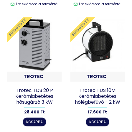
Érdeklődöm a termékről
Érdeklődöm a termékről
ELFOGYOTT
ELFOGYOTT
TROTEC
TROTEC
Trotec TDS 20 P
Trotec TDS 10M
Kerámiabetétes
Kerámiabetétes
hősugárzó 3 kW
hőlégbefúvó - 2 kW
28.400 Ft
17.600 Ft
KOSÁRBA
KOSÁRBA