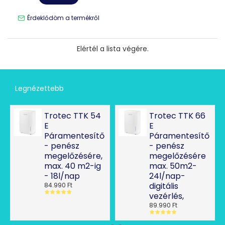
Érdeklődöm a termékről
Elértél a lista végére.
Legnézettebb
Trotec TTK 54
Trotec TTK 66
E
E
Páramentesítő
Páramentesítő
- penész
- penész
megelőzésére,
megelőzésére
max. 40 m2-ig
max. 50m2-
- 18l/nap
24l/nap-
digitális
84.990 Ft
vezérlés,
89.990 Ft