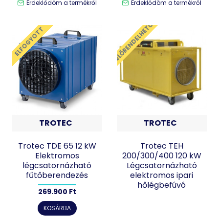
Érdeklődöm a termékről
Érdeklődöm a termékről
ELŐRENDELHETŐ
ELFOGYOTT
TROTEC
TROTEC
Trotec TDE 65 12 kW
Trotec TEH
Elektromos
200/300/400 120 kW
légcsatornázható
Légcsatornázható
fűtőberendezés
elektromos ipari
hőlégbefúvó
269.900 Ft
KOSÁRBA