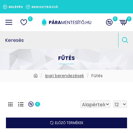
BELÉPÉS
REGISZTRÁCIÓ
0
0
0
FŰTÉS
Ipari berendezések
Fűtés
0
ELŐZŐ TERMÉKEK