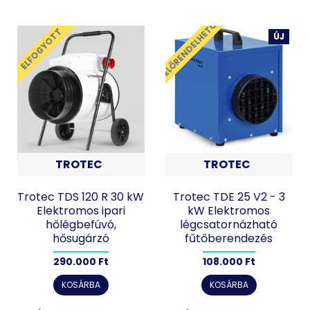
ELŐRENDELHETŐ
ELFOGYOTT
ÚJ
TROTEC
TROTEC
Trotec TDS 120 R 30 kW
Trotec TDE 25 V2 - 3
Elektromos ipari
kW Elektromos
hőlégbefúvó,
légcsatornázható
hősugárzó
fűtőberendezés
290.000 Ft
108.000 Ft
KOSÁRBA
KOSÁRBA