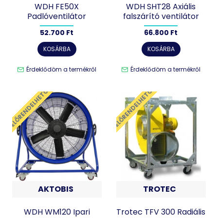
WDH FE50X
WDH SHT28 Axiális
Padlóventilátor
falszárító ventilátor
52.700 Ft
66.800 Ft
KOSÁRBA
KOSÁRBA
Érdeklődöm a termékről
Érdeklődöm a termékről
ELŐRENDELHETŐ
ELŐRENDELHETŐ
AKTOBIS
TROTEC
WDH WM120 Ipari
Trotec TFV 300 Radiális