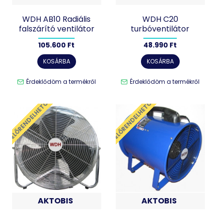
WDH AB10 Radiális
WDH C20
falszárító ventilátor
turbóventilátor
105.600 Ft
48.990 Ft
KOSÁRBA
KOSÁRBA
Érdeklődöm a termékről
Érdeklődöm a termékről
ELŐRENDELHETŐ
ELŐRENDELHETŐ
AKTOBIS
AKTOBIS