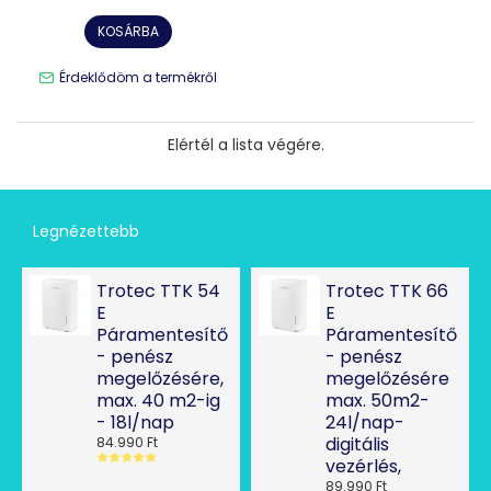
KOSÁRBA
Érdeklődöm a termékről
Elértél a lista végére.
Legnézettebb
Trotec TTK 54
Trotec TTK 66
E
E
Páramentesítő
Páramentesítő
- penész
- penész
megelőzésére,
megelőzésére
max. 40 m2-ig
max. 50m2-
- 18l/nap
24l/nap-
digitális
84.990 Ft
vezérlés,
89.990 Ft