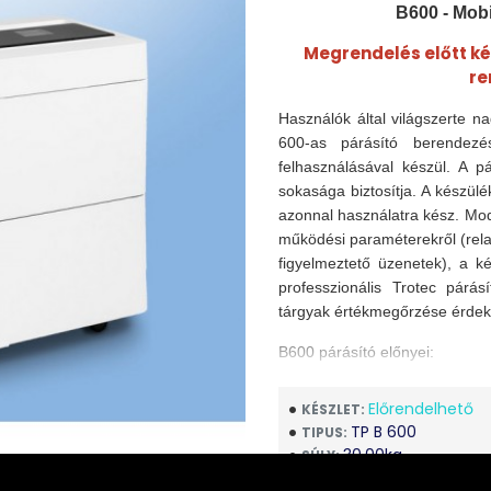
B600 - Mobi
Megrendelés előtt k
re
Használók által világszerte na
600-as párásító berendezé
felhasználásával készül. A p
sokasága biztosítja. A készü
azonnal használatra kész. Mod
működési paraméterekről (relat
figyelmeztető üzenetek), a ké
professzionális Trotec párásí
tárgyak értékmegőrzése érde
B600 párásító előnyei:
telepítést nem igénye
Előrendelhető
KÉSZLET:
Wifi (WLAN) alkalmaz
TP B 600
TIPUS:
PIN védelem a jogosul
30.00kg
SÚLY:
alacsony zajszint
400.00mm x 8
MÉRETEK:
8 fokozatú automata 