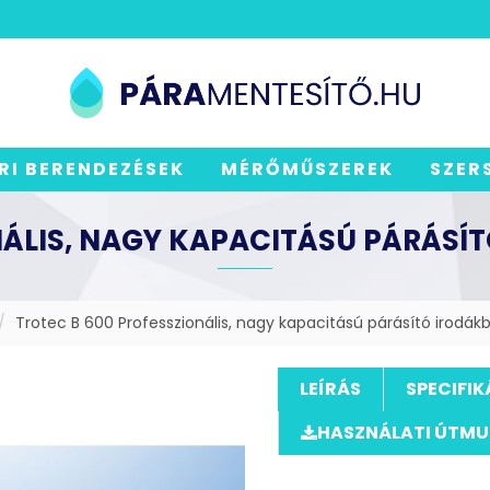
RI BERENDEZÉSEK
MÉRŐMŰSZEREK
SZER
NÁLIS, NAGY KAPACITÁSÚ PÁRÁS
Trotec B 600 Professzionális, nagy kapacitású párásító irod
LEÍRÁS
SPECIFIK
HASZNÁLATI ÚTM