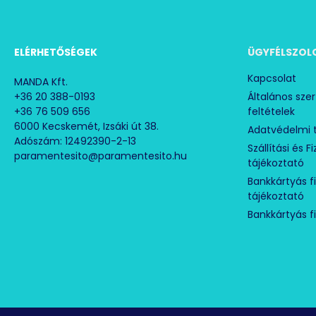
ELÉRHETŐSÉGEK
ÜGYFÉLSZOL
Kapcsolat
MANDA Kft.
+36 20 388-0193
Általános sze
+36 76 509 656
feltételek
6000 Kecskemét, Izsáki út 38.
Adatvédelmi 
Adószám: 12492390-2-13
Szállítási és F
paramentesito@paramentesito.hu
tájékoztató
Bankkártyás f
tájékoztató
Bankkártyás f