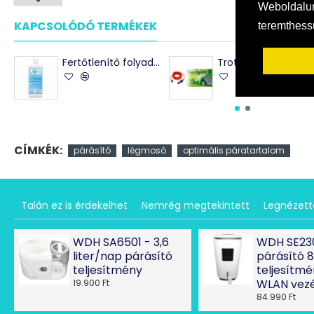
Weboldalun
KAPCSOLÓDÓ TERMÉKEK
teremthes
Fertőtlenítő folyadék - párásítóhoz - LiQVit
Trotec hosszabbítókábel 230V (16A)
CÍMKÉK:
párásító
légmosó
optimális páratartalom
Talán ez is érdekelhet
Nemrég megtekintett
Legnézet
WDH SA6501 - 3,6
WDH SE23
liter/nap párásító
párásító 
teljesítmény
teljesítmé
WLAN vezé
19.900 Ft
84.990 Ft