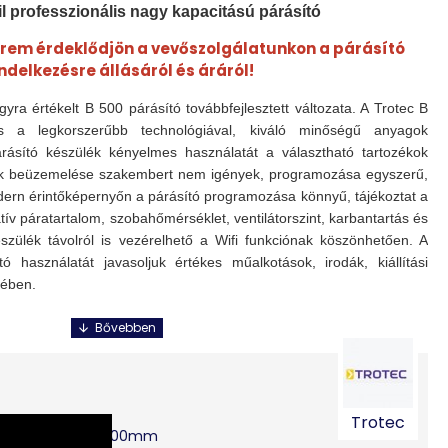
l professzionális nagy kapacitású párásító
érem érdeklődjön a vevőszolgálatunkon a párásító
ndelkezésre állásáról és áráról!
gyra értékelt B 500 párásító továbbfejlesztett változata. A Trotec B
s a legkorszerűbb technológiával, kiváló minőségű anyagok
árásító készülék kényelmes használatát a választható tartozékok
lék beüzemelése szakembert nem igények, programozása egyszerű,
ern érintőképernyőn a párásító programozása könnyű, tájékoztat a
ív páratartalom, szobahőmérséklet, ventilátorszint, karbantartás és
szülék távolról is vezérelhető a Wifi funkciónak köszönhetően. A
tó használatát javasoljuk értékes műalkotások, irodák, kiállítási
kében.
l
ás
atlan hozzáférés ellen
Trotec
00.00mm x 700.00mm
ventilátor