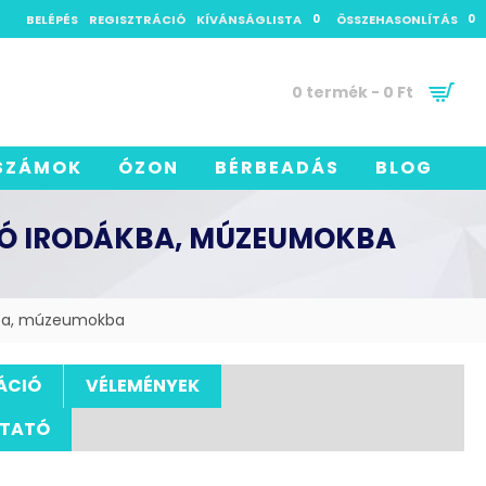
BELÉPÉS
REGISZTRÁCIÓ
KÍVÁNSÁGLISTA
0
ÖSSZEHASONLÍTÁS
0
0 termék - 0 Ft
SZÁMOK
ÓZON
BÉRBEADÁS
BLOG
ÍTÓ IRODÁKBA, MÚZEUMOKBA
ákba, múzeumokba
ÁCIÓ
VÉLEMÉNYEK
UTATÓ