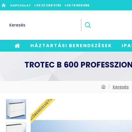
KAPCSOLAT
+36 20 388 0193
+36 76 509 656
HÁZTARTÁSI BERENDEZÉSEK
IPA
TROTEC B 600 PROFESSZIO
Keresés
ELŐRENDELHETŐ