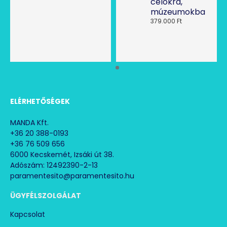
károkkal szemben
célokra,
Elektronikus készülékek meghibásodási
múzeumokba
biztonságának növelése
379.000 Ft
Levegőszárítás ipari folyamatok optimalizálásához
Értékes áruk védelme
Zavaró szagok csökkentése
Alacsonyabb fűtési költségek az optimalizált
páratartalom következtében
Halk és hatékony párátlanítás
ELÉRHETŐSÉGEK
MANDA Kft.
+36 20 388-0193
+36 76 509 656
6000 Kecskemét, Izsáki út 38.
Adószám: 12492390-2-13
paramentesito@paramentesito.hu
ÜGYFÉLSZOLGÁLAT
Kapcsolat