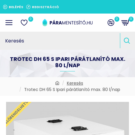
BELÉPÉS
REGISZTRÁCIÓ
0
0
0
TROTEC DH 65 S IPARI PÁRÁTLANÍTÓ MAX.
80 L/NAP
Keresés
Trotec DH 65 S Ipari párátlanító max. 80 l/nap
ELŐRENDELHETŐ