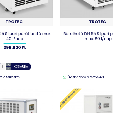
TROTEC
TROTEC
5 S Ipari párátlanító max.
Bérelhető DH 65 S Ipari 
40 l/nap
max. 80 l/nap
399.900 Ft
KOSÁRBA
m a termékről
Érdeklődöm a termékről
ELŐRENDELHETŐ