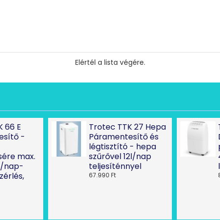
Elértél a lista végére.
K 66 E
Trotec TTK 27 Hepa
sítő -
Páramentesítő és
légtisztító - hepa
ére max.
szűrővel 12l/nap
l/nap-
teljesíténnyel
ezérlés,
67.990 Ft