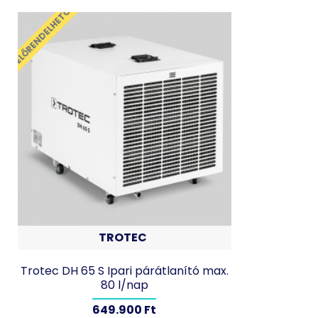
ELŐRENDELHETŐ
TROTEC
Trotec DH 65 S Ipari párátlanító max.
80 l/nap
649.900 Ft