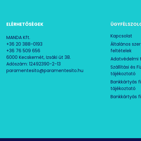
ELÉRHETŐSÉGEK
ÜGYFÉLSZOL
Kapcsolat
MANDA Kft.
+36 20 388-0193
Általános sze
+36 76 509 656
feltételek
6000 Kecskemét, Izsáki út 38.
Adatvédelmi 
Adószám: 12492390-2-13
Szállítási és F
paramentesito@paramentesito.hu
tájékoztató
Bankkártyás f
tájékoztató
Bankkártyás f