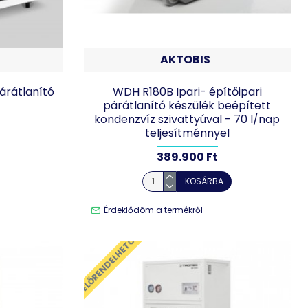
AKTOBIS
párátlanító
WDH R180B Ipari- építőipari
párátlanító készülék beépített
kondenzvíz szivattyúval - 70 l/nap
teljesítménnyel
389.900 Ft
KOSÁRBA
Érdeklődöm a termékről
ELŐRENDELHETŐ