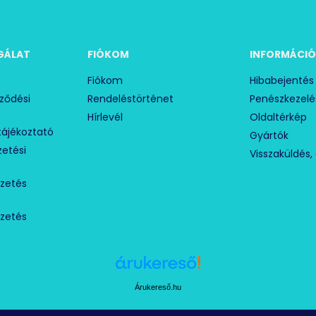
GÁLAT
FIÓKOM
INFORMÁCI
Fiókom
Hibabejentés
rződési
Rendeléstörténet
Penészkezelé
Hírlevél
Oldaltérkép
tájékoztató
Gyártók
izetési
Visszaküldés, 
izetés
izetés
Árukereső.hu