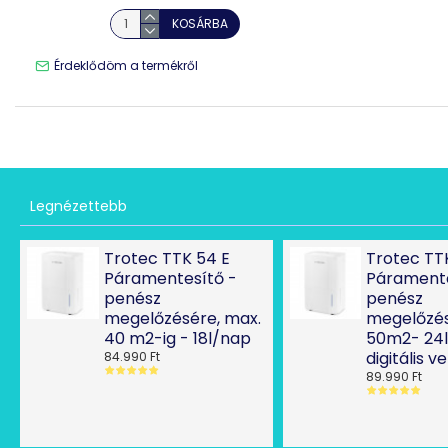
KOSÁRBA
Érdeklődöm a termékről
Legnézettebb
Trotec TTK 54 E
Trotec TT
Páramentesítő -
Páramente
penész
penész
megelőzésére, max.
megelőzés
40 m2-ig - 18l/nap
50m2- 24
digitális v
84.990 Ft
89.990 Ft