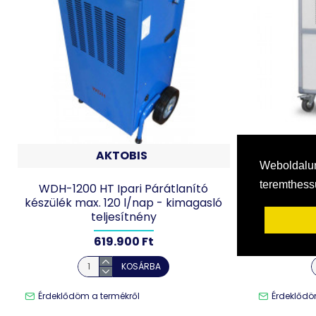
AKTOBIS
Weboldalun
teremthes
WDH-1200 HT Ipari Párátlanító
Trotec DH 9
készülék max. 120 l/nap - kimagasló
teljesítnény
619.900 Ft
KOSÁRBA
Érdeklődöm a termékről
Érdeklődö