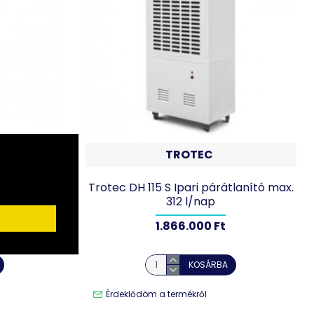
TROTEC
tlanító max.
Trotec DH 115 S Ipari párátlanító max.
312 l/nap
1.866.000 Ft
KOSÁRBA
Érdeklődöm a termékről