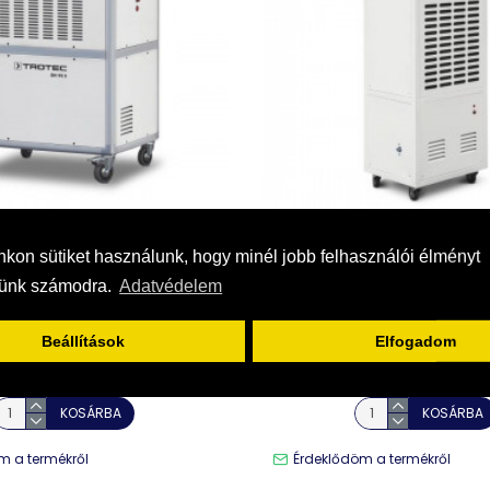
TROTEC
TROTEC
kon sütiket használunk, hogy minél jobb felhasználói élményt
sünk számodra.
Adatvédelem
5 S Ipari párátlanító max.
Trotec DH 105 S Ipari párá
130 l/nap
165 l/nap
Beállítások
Elfogadom
1.270.000 Ft
1.749.900 Ft
KOSÁRBA
KOSÁRBA
m a termékről
Érdeklődöm a termékről