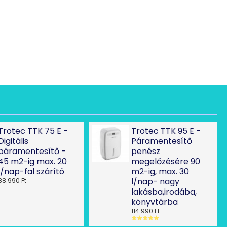
Trotec TTK 75 E -
Trotec TTK 95 E -
Digitális
Páramentesítő
páramentesítő -
penész
45 m2-ig max. 20
megelőzésére 90
l/nap-fal szárító
m2-ig, max. 30
l/nap- nagy
88.990 Ft
lakásba,irodába,
könyvtárba
114.990 Ft