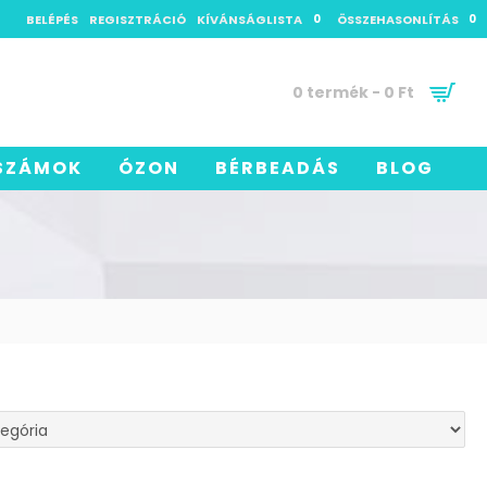
BELÉPÉS
REGISZTRÁCIÓ
KÍVÁNSÁGLISTA
0
ÖSSZEHASONLÍTÁS
0
0 termék - 0 Ft
SZÁMOK
ÓZON
BÉRBEADÁS
BLOG