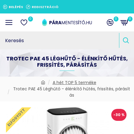
BELÉPÉS
REGISZTRÁCIÓ
0
0
0
TROTEC PAE 45 LÉGHŰTŐ - ÉLÉNKÍTŐ HŰTÉS,
FRISSÍTÉS, PÁRÁSÍTÁS
A hét TOP 5 terméke
Trotec PAE 45 Léghűtő - élénkítő hűtés, frissítés, párásít
ás
ELFOGYOTT
-30 %