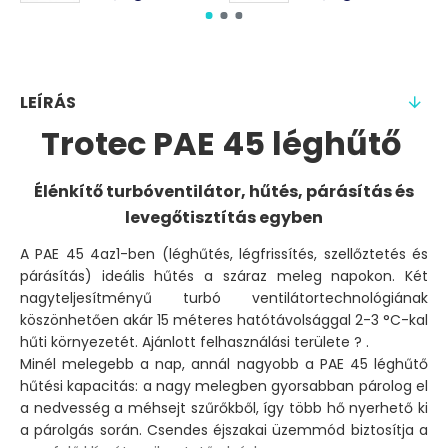
LEÍRÁS
Trotec PAE 45 léghűtő
Élénkítő turbóventilátor, hűtés, párásítás és
levegőtisztítás egyben
A PAE 45 4az1-ben (léghűtés, légfrissítés, szellőztetés és
párásítás) ideális hűtés a száraz meleg napokon. Két
nagyteljesítményű turbó ventilátortechnológiának
köszönhetően akár 15 méteres hatótávolsággal 2-3 °C-kal
hűti környezetét. Ajánlott felhasználási területe ? .
Minél melegebb a nap, annál nagyobb a PAE 45 léghűtő
hűtési kapacitás: a nagy melegben gyorsabban párolog el
a nedvesség a méhsejt szűrőkből, így több hő nyerhető ki
a párolgás során. Csendes éjszakai üzemmód biztosítja a