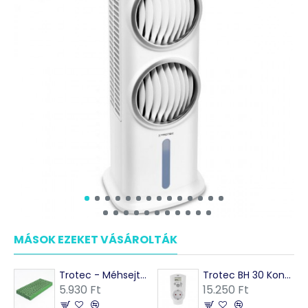
MÁSOK EZEKET VÁSÁROLTÁK
Trotec - Méhsejtszűrő PAE 51 léghűtőhöz
Trotec BH 30 Konnektoros higrosztát
5.930 Ft
15.250 Ft