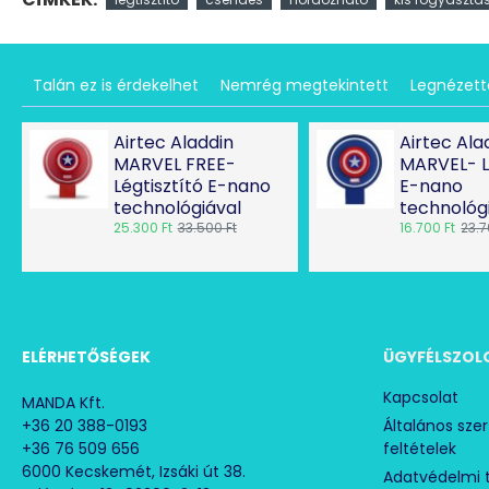
Talán ez is érdekelhet
Nemrég megtekintett
Legnézet
Airtec Aladdin
Airtec Ala
MARVEL FREE-
MARVEL- L
Légtisztító E-nano
E-nano
technológiával
technológ
25.300 Ft
33.500 Ft
16.700 Ft
23.7
ELÉRHETŐSÉGEK
ÜGYFÉLSZOL
Kapcsolat
MANDA Kft.
+36 20 388-0193
Általános sze
+36 76 509 656
feltételek
6000 Kecskemét, Izsáki út 38.
Adatvédelmi 