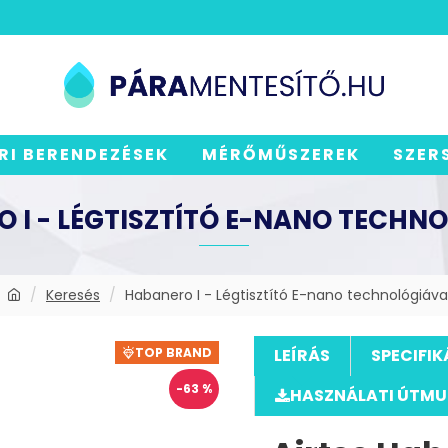
RI BERENDEZÉSEK
MÉRŐMŰSZEREK
SZER
 I - LÉGTISZTÍTÓ E-NANO TECHN
Keresés
Habanero I - Légtisztító E-nano technológiáva
TOP BRAND
LEÍRÁS
SPECIFIK
-63 %
HASZNÁLATI ÚTM