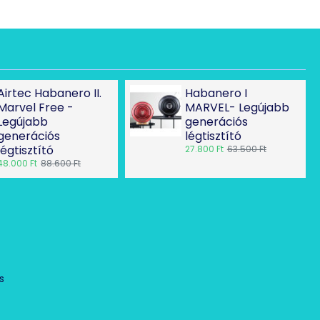
Airtec Habanero II.
Habanero I
Marvel Free -
MARVEL- Legújabb
Legújabb
generációs
generációs
légtisztító
légtisztító
27.800 Ft
63.500 Ft
48.000 Ft
88.600 Ft
Ó
s