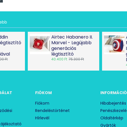
tebb
ddin
Airtec Habanero II.
égtisztító
Marvel - Legújabb
generációs
iával
légtisztító
00 Ft
40.400 Ft
75.300 Ft
GÁLAT
FIÓKOM
INFORMÁCI
Fiókom
Hibabejentés
rződési
Rendeléstörténet
Penészkezelé
Hírlevél
Oldaltérkép
tájékoztató
Gyártók