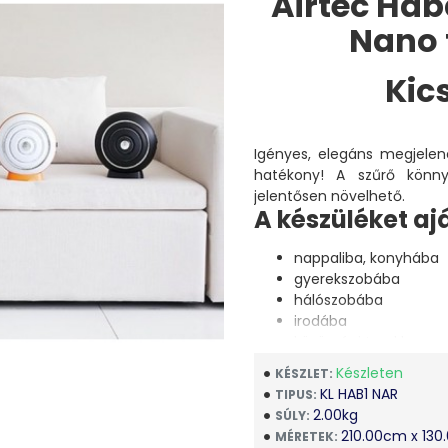
Airtec Haba
Nano 
Kics
Igényes, elegáns megjelené
hatékony! A szűrő könny
jelentősen növelhető.
A készüléket aj
nappaliba, konyhába
gyerekszobába
hálószobába
irodába
közösségi terekbe
hotelszobákba
Készleten
KÉSZLET:
KL HAB1 NAR
TIPUS:
Az AirTech Habanero I légti
2.00kg
SÚLY:
nano szűrőt azzal a tudatt
210.00cm x 13
MÉRETEK: