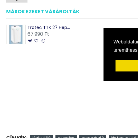
MÁSOK EZEKET VÁSÁROLTÁK
Trotec TTK 27 Hepa Páramentesítő és légtisztító - hepa szűrővel 12l/nap teljesíténnyel
67.990 Ft
Weboldalun
teremthes
CÍMKÉK:
légtisztító
csendes
hordozható
kis fogyasztá