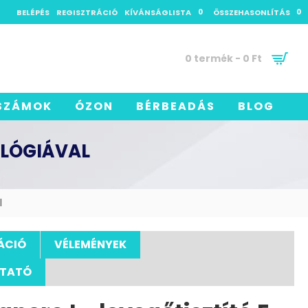
BELÉPÉS
REGISZTRÁCIÓ
KÍVÁNSÁGLISTA
0
ÖSSZEHASONLÍTÁS
0
0 termék - 0 Ft
SZÁMOK
ÓZON
BÉRBEADÁS
BLOG
OLÓGIÁVAL
l
ÁCIÓ
VÉLEMÉNYEK
UTATÓ