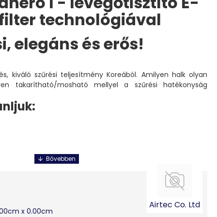
nero I - levegőtisztító E-
filter technológiával
i, elegáns és erős!
s, kiváló szűrési teljesítmény Koreából. Amilyen halk olyan
en takarítható/mosható mellyel a szűrési hatékonyság
ánljuk:
sztító rendkívül hatékony e-nano szűrővel rendelkezik. Az e-
Airtec Co. Ltd
al készítették, hogy minden anyagnak tömege, polaritása van
0.00cm x 0.00cm