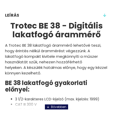
LEÍRÁS
Trotec BE 38 - Digitális
lakatfogó árammérő
A Trotec BE 38 lakatfogó árammérő lehetővé teszi,
hogy érintés nélkül árammérést végezzünk. A
lakatfogó kompakt kivitele megkönnyíti a műszer
használatát szűk, nehezen hozzáférhető
helyeken. A készülék hatalmas előnye, hogy egy kézzel
könnyen kezelhető.
BE 38 lakatfogó gyakorlati
előnyei:
3 1/2-karakteres LCD-kijelző (max. kijelzés: 1999)
CAT III 300 V
Váltakozóáram-mérés 400 A-ig