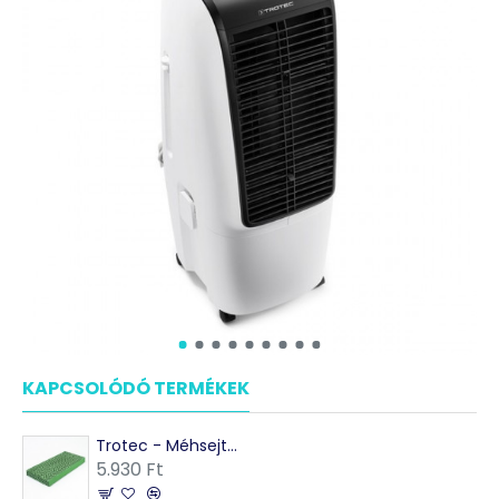
KAPCSOLÓDÓ TERMÉKEK
MÁSOK EZEKET VÁSÁRO
Trotec - Méhsejtszűrő PAE 51 léghűtőhöz
5.930 Ft