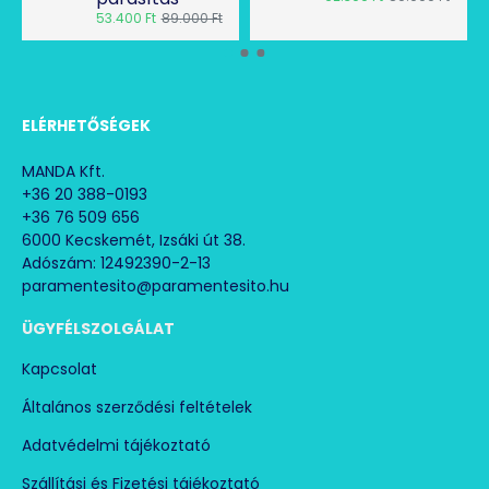
53.400 Ft
89.000 Ft
és párásítás
Hatékony, párolgás okozta lehűlés
Hűtőteljesítmény fokozása jégakkuval, jégkockával
Swing (természetes szél) üzemmód
Beállítható kifújási irány, forgatható lamellák
ELÉRHETŐSÉGEK
4 ventilátor fokozat
Időzítő
MANDA Kft.
Éjjeli üzemmód
+36 20 388-0193
Nagy víztartály
+36 76 509 656
Csendes üzemmód
6000 Kecskemét, Izsáki út 38.
Energiahstékony
Adószám: 12492390-2-13
Automatikus kikapcsolási funkció 15 óra után
paramentesito@paramentesito.hu
Szűrőszárító funkció
Könnyen mozgatható
ÜGYFÉLSZOLGÁLAT
Futógörgők rögzíthetők
Kábelfeltekercselő
Kapcsolat
Egész évben használható! Nyáron hűt, télen párásít.
Általános szerződési feltételek
Adatvédelmi tájékoztató
PAE 51 léghűtő műszaki adatai:
Szállítási és Fizetési tájékoztató