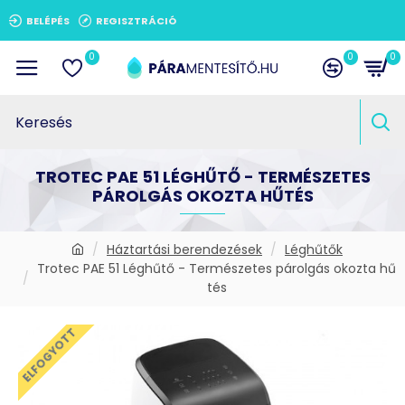
BELÉPÉS
REGISZTRÁCIÓ
0
0
0
TROTEC PAE 51 LÉGHŰTŐ - TERMÉSZETES
PÁROLGÁS OKOZTA HŰTÉS
Háztartási berendezések
Léghűtők
Trotec PAE 51 Léghűtő - Természetes párolgás okozta hű
tés
ELFOGYOTT