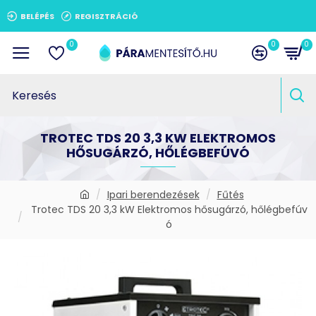
BELÉPÉS
REGISZTRÁCIÓ
0
0
0
TROTEC TDS 20 3,3 KW ELEKTROMOS
HŐSUGÁRZÓ, HŐLÉGBEFÚVÓ
Ipari berendezések
Fűtés
Trotec TDS 20 3,3 kW Elektromos hősugárzó, hőlégbefúv
ó