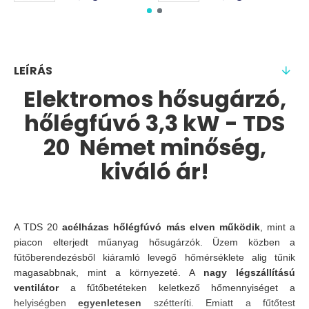
LEÍRÁS
Elektromos hősugárzó,
hőlégfúvó 3,3 kW - TDS
20 Német minőség,
kiváló ár!
A TDS 20
acélházas hőlégfúvó más elven működik
, mint a
piacon elterjedt műanyag hősugárzók. Üzem közben a
fűtőberendezésből kiáramló levegő hőmérséklete alig tűnik
magasabbnak, mint a környezeté. A
nagy légszállítású
ventilátor
a fűtőbetéteken keletkező hőmennyiséget a
helyiségben
egyenletesen
szétteríti. Emiatt a fűtőtest