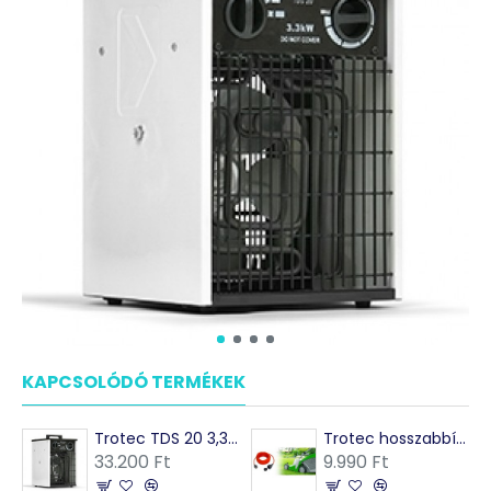
KAPCSOLÓDÓ TERMÉKEK
MÁSOK EZEKET VÁSÁRO
Trotec TDS 20 3,3 kW Elektromos hősugárzó, hőlégbefúvó
Trotec hosszabbítókábel 230V (16A)
33.200 Ft
9.990 Ft