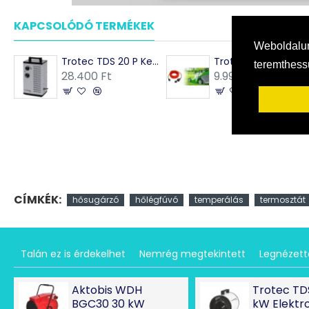
KAPCSOLÓDÓ TERMÉKEK
MÁSOK EZEKET VÁSÁRO
Weboldalun
Trotec TDS 20 P Kerámiabetétes hősugárzó 3 kW
Trotec hosszabbítókábel 230V (16A)
teremthes
28.400 Ft
9.990 Ft
CÍMKÉK:
hősugárzó
hőlégfúvó
temperálás
termosztát
Talán ez is érdekelhet
Nemrég megtekintett
Legnézet
Aktobis WDH
Trotec TD
BGC30 30 kW
kW Elekt