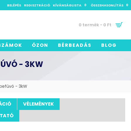
BELÉPÉS
REGISZTRÁCIÓ
KÍVÁNSÁGLISTA
0
ÖSSZEHASONLÍTÁS
0
0 termék - 0 Ft
SZÁMOK
ÓZON
BÉRBEADÁS
BLOG
FÚVÓ - 3KW
befúvó - 3kW
ÁCIÓ
VÉLEMÉNYEK
UTATÓ