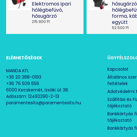
Elektromos ipari
hősugárzó
hőlégbefúvó,
hőlégbefú
hősugárzó
forma, káb
együtt
215.900 Ft
52.500 Ft
ELÉRHETŐSÉGEK
ÜGYFÉLSZOL
Kapcsolat
MANDA Kft.
+36 20 388-0193
Általános sze
+36 76 509 656
feltételek
6000 Kecskemét, Izsáki út 38.
Adatvédelmi 
Adószám: 12492390-2-13
Szállítási és F
paramentesito@paramentesito.hu
tájékoztató
Bankkártyás f
tájékoztató
Bankkártyás f