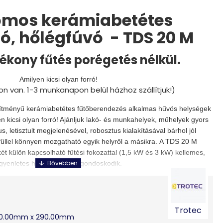
omos kerámiabetétes
ó, hőlégfúvó - TDS 20 M
ékony fűtés porégetés nélkül.
Amilyen kicsi olyan forró!
on van. 1-3 munkanapon belül házhoz szállítjuk!)
sítményű kerámiabetétes fűtőberendezés alkalmas hűvös helységek
n kicsi olyan forró! Ajánljuk lakó- és munkahelyek, műhelyek gyors
s, letisztult megjelenésével, robosztus kialakításával bárhol jól
dfüllel könnyen mozgatható egyik helyről a másikra. A TDS 20 M
t külön kapcsolható fűtési fokozattal (1,5 kW és 3 kW) kellemes,
gyenletes hőmérsékletről gondoskodik.
 hősugárzó gyakorlati előnyei:
 által bevizsgált minőség
Trotec
20.00mm x 290.00mm
tőregiszter) a hagyományos fűtőszálak helyett