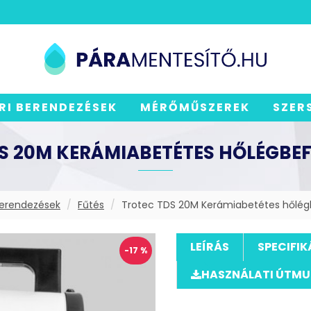
RI BERENDEZÉSEK
MÉRŐMŰSZEREK
SZER
S 20M KERÁMIABETÉTES HŐLÉGBE
berendezések
Fűtés
Trotec TDS 20M Kerámiabetétes hőlég
LEÍRÁS
SPECIFIK
-17 %
HASZNÁLATI ÚTM