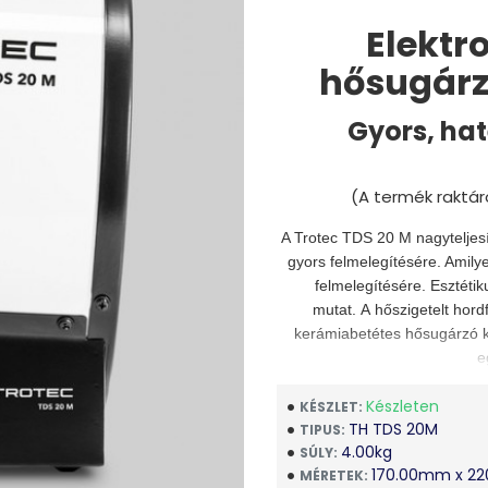
Elektr
hősugárz
Gyors, hat
(A termék raktár
A Trotec TDS 20 M nagytelje
gyors felmelegítésére. Amilye
felmelegítésére. Esztétiku
mutat. A hőszigetelt hor
kerámiabetétes hősugárzó ké
e
A TDS 20M kerámiabetétes
Készleten
KÉSZLET:
TH TDS 20M
TIPUS:
Márkás fűtőkészülék TÜV
4.00kg
SÚLY:
170.00mm x 2
MÉRETEK:
Kerámia fűtőlap (PTC fű