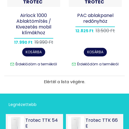
TROTEC
TROTEC
Airlock 1000
PAC ablakpanel
Ablaktömítés /
redőnyhöz
Kivezetés mobil
13.500 Ft
12.825 Ft
klímákhoz
19.990 Ft
17.990 Ft
KOSÁRBA
KOSÁRBA
Érdeklődöm a termékről
Érdeklődöm a termékről
Elértél a lista végére.
Legnézettebb
Trotec TTK 54
Trotec TTK 66
E
E