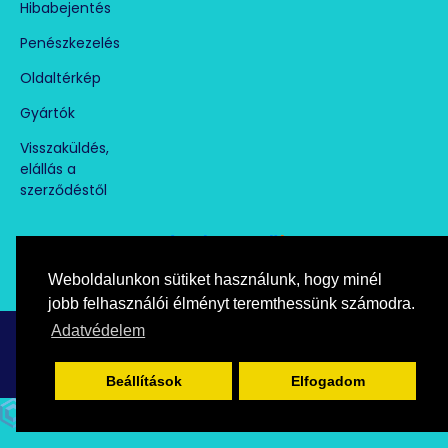
Hibabejentés
Penészkezelés
Oldaltérkép
Gyártók
Visszaküldés,
elállás a
szerződéstől
Weboldalunkon sütiket használunk, hogy minél
Árukereső.hu
marketplace partner
jobb felhasználói élményt teremthessünk számodra.
Adatvédelem
Copyright © paramentesito.hu, All Rights Reserved
Beállítások
Elfogadom