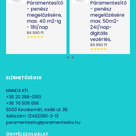
Páramentesítő
Páramentesítő
- penész
- penész
megelőzésére,
megelőzésére
max. 40 m2-ig
max. 50m2-
- 18l/nap
24l/nap-
digitális
84.990 Ft
vezérlés,
89.990 Ft
ELÉRHETŐSÉGEK
MANDA Kft.
+36 20 388-0193
+36 76 509 656
6000 Kecskemét, Izsáki út 38.
Adószám: 12492390-2-13
paramentesito@paramentesito.hu
ÜGYFÉLSZOLGÁLAT