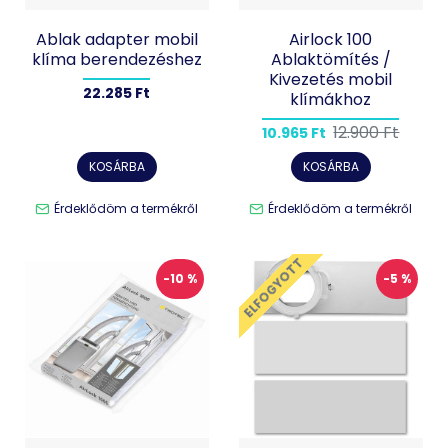
Ablak adapter mobil
Airlock 100
klíma berendezéshez
Ablaktömítés /
Kivezetés mobil
22.285 Ft
klímákhoz
12.900 Ft
10.965 Ft
KOSÁRBA
KOSÁRBA
Érdeklődöm a termékről
Érdeklődöm a termékről
ELFOGYOTT
-10 %
-5 %