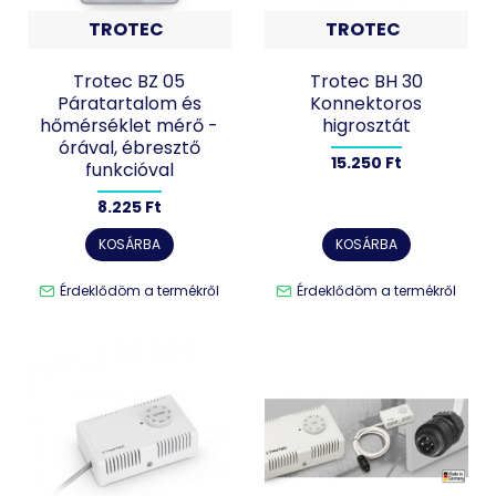
TROTEC
TROTEC
Trotec BZ 05
Trotec BH 30
Páratartalom és
Konnektoros
hőmérséklet mérő -
higrosztát
órával, ébresztő
15.250 Ft
funkcióval
8.225 Ft
KOSÁRBA
KOSÁRBA
Érdeklődöm a termékről
Érdeklődöm a termékről