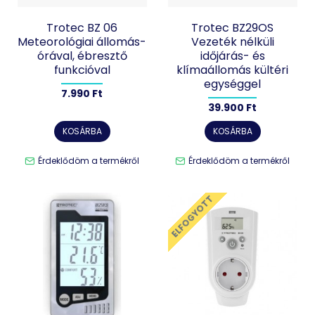
Trotec BZ 06
Trotec BZ29OS
Meteorológiai állomás-
Vezeték nélküli
órával, ébresztő
időjárás- és
funkcióval
klímaállomás kültéri
egységgel
7.990 Ft
39.900 Ft
KOSÁRBA
KOSÁRBA
Érdeklődöm a termékről
Érdeklődöm a termékről
ELFOGYOTT