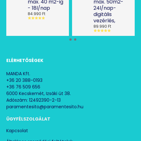
max. 40 m2-ig
max. 50m2-
- 18l/nap
24l/nap-
digitális
84.990 Ft
vezérlés,
89.990 Ft
ELÉRHETŐSÉGEK
MANDA Kft.
+36 20 388-0193
+36 76 509 656
6000 Kecskemét, Izsáki út 38.
Adószám: 12492390-2-13
paramentesito@paramentesito.hu
ÜGYFÉLSZOLGÁLAT
Kapcsolat