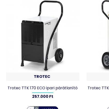
TROTEC
Trotec TTK 170 ECO ipari párátlanító
Trotec TTK
257.000 Ft