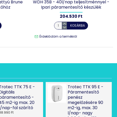
attyú Brune
WDH 35B - 40l/nap teljesítménnyel -
tőhöz
Ipari páramentesítő készülék
204.530 Ft
KOSÁRBA
Érdeklődöm a termékről
Trotec TTK 75 E -
Trotec TTK 95 E -
Digitális
Páramentesítő
páramentesítő -
penész
45 m2-ig max. 20
megelőzésére 90
l/nap-fal szárító
m2-ig, max. 30
l/nap- nagy
88.990 Ft