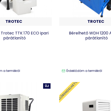
TROTEC
TROTEC
 Trotec TTK 170 ECO ipari
Bérelhető WDH 1200 A
párátlanító
párátlanító
m a termékről
Érdeklődöm a termékről
ELŐRENDELHETŐ
ÚJ