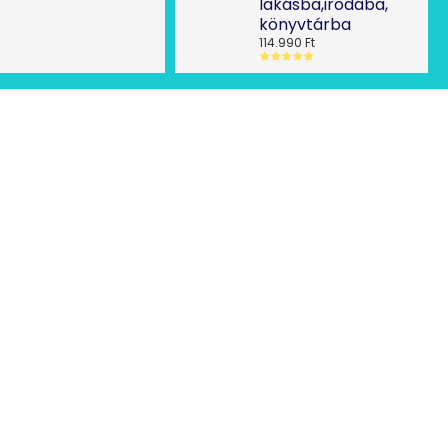
lakásba,irodába,
könyvtárba
114.990 Ft
Ó
s
elállás a szerződéstől