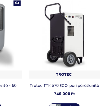
ÚJ
TROTEC
sítő - 50
Trotec TTK 570 ECO ipari párátlanító
749.000 Ft