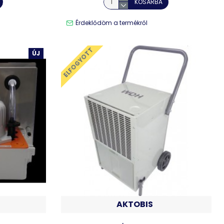
KOSÁRBA
Érdeklődöm a termékről
ELFOGYOTT
ÚJ
AKTOBIS