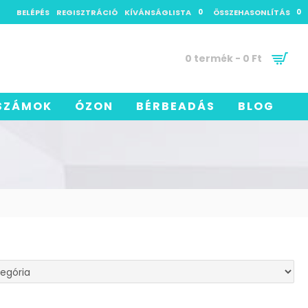
BELÉPÉS
REGISZTRÁCIÓ
KÍVÁNSÁGLISTA
0
ÖSSZEHASONLÍTÁS
0
0 termék - 0 Ft
SZÁMOK
ÓZON
BÉRBEADÁS
BLOG