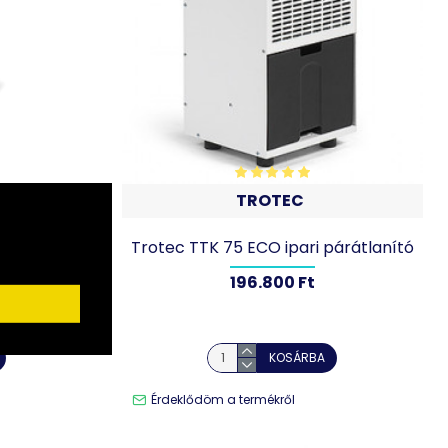
TROTEC
sítő - 25
Trotec TTK 75 ECO ipari párátlanító
196.800 Ft
KOSÁRBA
Érdeklődöm a termékről