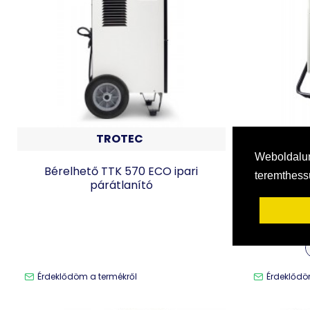
TROTEC
Weboldalun
Bérelhető TTK 570 ECO ipari
WDH-80B I
teremthes
párátlanító
akár 95 l/
cél
Érdeklődöm a termékről
Érdeklődö