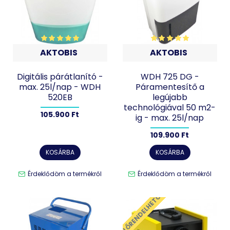
AKTOBIS
AKTOBIS
Digitális párátlanító -
WDH 725 DG -
max. 25l/nap - WDH
Páramentesítő a
520EB
legújabb
technológiával 50 m2-
105.900 Ft
ig - max. 25l/nap
109.900 Ft
KOSÁRBA
KOSÁRBA
Érdeklődöm a termékről
Érdeklődöm a termékről
ELŐRENDELHETŐ