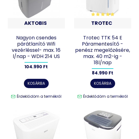
AKTOBIS
TROTEC
Nagyon csendes
Trotec TTK 54 E
párátlanító Wifi
Páramentesítő -
vezérléssel- max. 16
penész megelőzésére,
l/nap - WDH 214 US
max. 40 m2-ig -
18l/nap
104.990 Ft
84.990 Ft
KOSÁRBA
KOSÁRBA
Érdeklődöm a termékről
Érdeklődöm a termékről