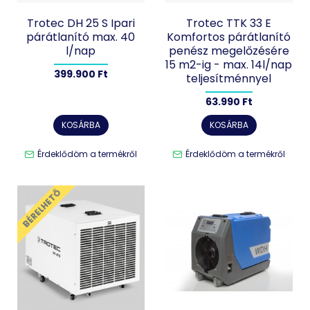
Trotec DH 25 S Ipari
Trotec TTK 33 E
párátlanító max. 40
Komfortos párátlanító
l/nap
penész megelőzésére
15 m2-ig - max. 14l/nap
399.900 Ft
teljesítménnyel
63.990 Ft
KOSÁRBA
KOSÁRBA
Érdeklődöm a termékről
Érdeklődöm a termékről
BÉRELHETŐ