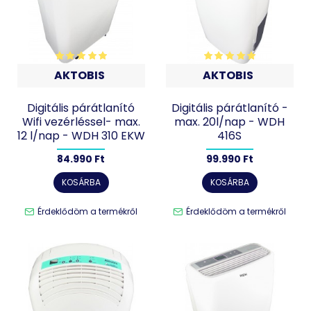
AKTOBIS
AKTOBIS
Digitális párátlanító
Digitális párátlanító -
Wifi vezérléssel- max.
max. 20l/nap - WDH
12 l/nap - WDH 310 EKW
416S
84.990 Ft
99.990 Ft
KOSÁRBA
KOSÁRBA
Érdeklődöm a termékről
Érdeklődöm a termékről