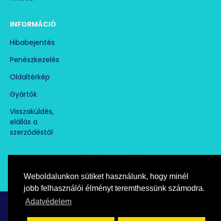
INFORMÁCIÓ
Hibabejentés
Penészkezelés
Oldaltérkép
Gyártók
Visszaküldés,
elállás a
szerződéstől
Weboldalunkon sütiket használunk, hogy minél
Árukereső.hu
marketplace partner
jobb felhasználói élményt teremthessünk számodra.
Adatvédelem
Copyright © paramentesito.hu, All Rights Reserved