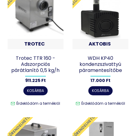
TROTEC
AKTOBIS
Trotec TTR 160 -
WDH KP40
Adszorpciós
kondenzszivattyú
párátlanító 0,5 kg/h
páramentesítőbe
911.225 Ft
17.000 Ft
KOSÁRBA
KOSÁRBA
Érdeklődöm a termékről
Érdeklődöm a termékről
ELŐRENDELHETŐ
ELŐRENDELHETŐ