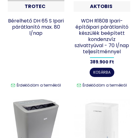
TROTEC
AKTOBIS
Bérelhető DH 65 S Ipari
WDH R180B Ipari-
párátlanító max. 80
építőipari párátlanító
l/nap
készülék beépített
kondenzvíz
szivattyúval - 70 l/nap
teljesítménnyel
389.900 Ft
KOSÁRBA
Érdeklődöm a termékről
Érdeklődöm a termékről