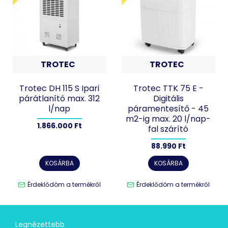
TROTEC
TROTEC
Trotec DH 115 S Ipari
Trotec TTK 75 E -
párátlanító max. 312
Digitális
l/nap
páramentesítő - 45
m2-ig max. 20 l/nap-
1.866.000 Ft
fal szárító
88.990 Ft
KOSÁRBA
KOSÁRBA
Érdeklődöm a termékről
Érdeklődöm a termékről
Legnézettebb