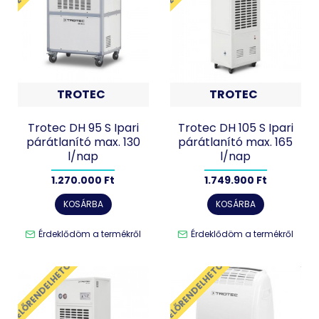
TROTEC
TROTEC
Trotec DH 95 S Ipari
Trotec DH 105 S Ipari
párátlanító max. 130
párátlanító max. 165
l/nap
l/nap
1.270.000 Ft
1.749.900 Ft
KOSÁRBA
KOSÁRBA
Érdeklődöm a termékről
Érdeklődöm a termékről
ELŐRENDELHETŐ
ELŐRENDELHETŐ