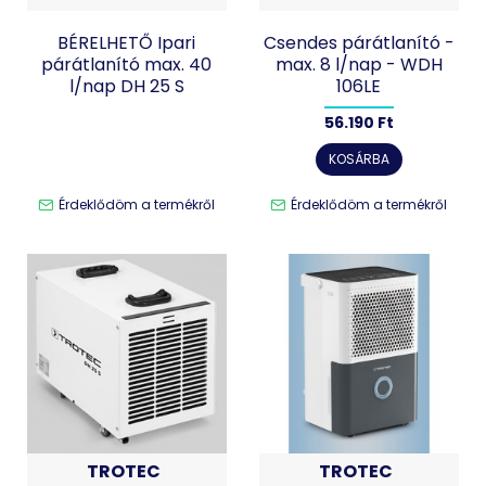
BÉRELHETŐ Ipari
Csendes párátlanító -
párátlanító max. 40
max. 8 l/nap - WDH
l/nap DH 25 S
106LE
56.190 Ft
KOSÁRBA
Érdeklődöm a termékről
Érdeklődöm a termékről
TROTEC
TROTEC