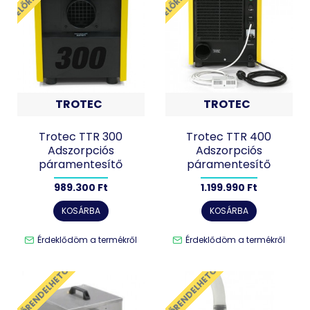
TROTEC
TROTEC
Trotec TTR 300
Trotec TTR 400
Adszorpciós
Adszorpciós
páramentesítő
páramentesítő
989.300 Ft
1.199.990 Ft
KOSÁRBA
KOSÁRBA
Érdeklődöm a termékről
Érdeklődöm a termékről
ELŐRENDELHETŐ
ELŐRENDELHETŐ