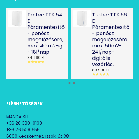
Trotec TTK 54
Trotec TTK 66
E
E
Páramentesítő
Páramentesítő
- penész
- penész
megelőzésére,
megelőzésére
max. 40 m2-ig
max. 50m2-
- 18l/nap
24l/nap-
digitális
84.990 Ft
vezérlés,
89.990 Ft
ELÉRHETŐSÉGEK
MANDA Kft.
+36 20 388-0193
+36 76 509 656
6000 Kecskemét, Izsáki út 38.