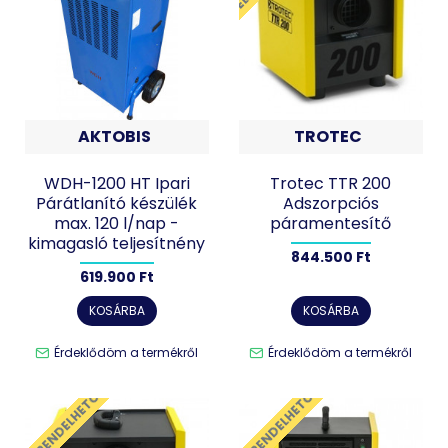
AKTOBIS
TROTEC
WDH-1200 HT Ipari
Trotec TTR 200
Párátlanító készülék
Adszorpciós
max. 120 l/nap -
páramentesítő
kimagasló teljesítnény
844.500 Ft
619.900 Ft
KOSÁRBA
KOSÁRBA
Érdeklődöm a termékről
Érdeklődöm a termékről
ELŐRENDELHETŐ
ELŐRENDELHETŐ