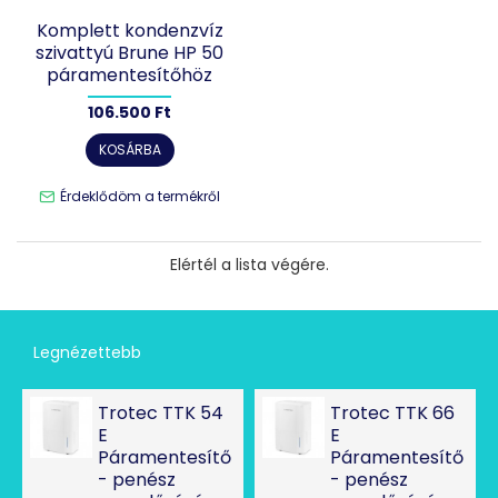
Komplett kondenzvíz
szivattyú Brune HP 50
páramentesítőhöz
106.500 Ft
KOSÁRBA
Érdeklődöm a termékről
Elértél a lista végére.
Legnézettebb
Trotec TTK 54
Trotec TTK 66
E
E
Páramentesítő
Páramentesítő
- penész
- penész