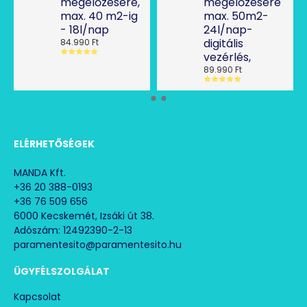
megelőzésére,
megelőzésére
max. 40 m2-ig
max. 50m2-
- 18l/nap
24l/nap-
digitális
84.990 Ft
vezérlés,
89.990 Ft
ELÉRHETŐSÉGEK
MANDA Kft.
+36 20 388-0193
+36 76 509 656
6000 Kecskemét, Izsáki út 38.
Adószám: 12492390-2-13
paramentesito@paramentesito.hu
ÜGYFÉLSZOLGÁLAT
Kapcsolat