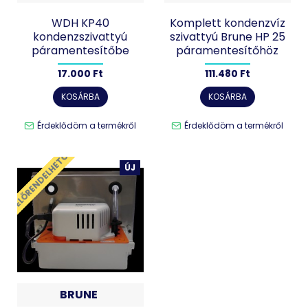
WDH KP40
Komplett kondenzvíz
kondenzszivattyú
szivattyú Brune HP 25
páramentesítőbe
páramentesítőhöz
17.000 Ft
111.480 Ft
KOSÁRBA
KOSÁRBA
Érdeklődöm a termékről
Érdeklődöm a termékről
ELŐRENDELHETŐ
ÚJ
BRUNE