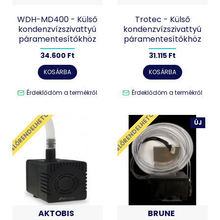
WDH-MD400 - Külső
Trotec - Külső
kondenzvízszivattyú
kondenzvízszivattyú
páramentesítőkhöz
páramentesítőkhöz
34.600 Ft
31.115 Ft
KOSÁRBA
KOSÁRBA
Érdeklődöm a termékről
Érdeklődöm a termékről
ELŐRENDELHETŐ
ELŐRENDELHETŐ
ÚJ
AKTOBIS
BRUNE