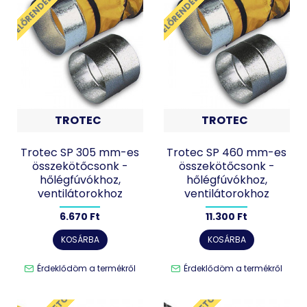
ELŐRENDELHETŐ
ELŐRENDELHETŐ
TROTEC
TROTEC
Trotec SP 305 mm-es
Trotec SP 460 mm-es
összekötőcsonk -
összekötőcsonk -
hőlégfúvókhoz,
hőlégfúvókhoz,
ventilátorokhoz
ventilátorokhoz
6.670 Ft
11.300 Ft
KOSÁRBA
KOSÁRBA
Érdeklődöm a termékről
Érdeklődöm a termékről