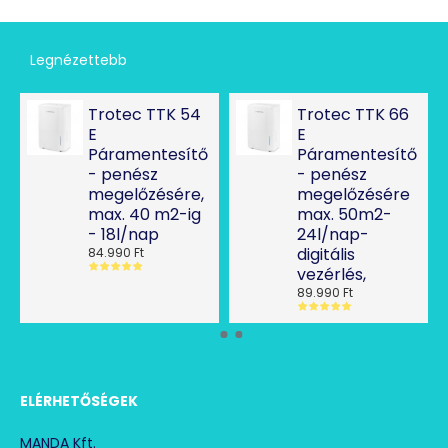
Legnézettebb
Trotec TTK 54
Trotec TTK 66
E
E
Páramentesítő
Páramentesítő
- penész
- penész
megelőzésére,
megelőzésére
max. 40 m2-ig
max. 50m2-
- 18l/nap
24l/nap-
digitális
84.990 Ft
vezérlés,
89.990 Ft
ELÉRHETŐSÉGEK
MANDA Kft.