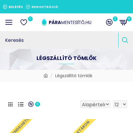
BELÉPÉS
REGISZTRÁCIÓ
0
0
0
LÉGSZÁLLÍTÓ TÖMLŐK
Légszállító tömlők
0
ELŐRENDELHETŐ
RAKTÁRON