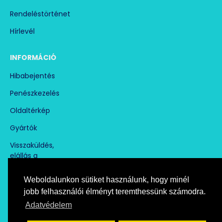
Rendeléstörténet
Hírlevél
INFORMÁCIÓ
Hibabejentés
Penészkezelés
Oldaltérkép
Gyártók
Visszaküldés,
elállás a
szerződéstől
Weboldalunkon sütiket használunk, hogy minél
jobb felhasználói élményt teremthessünk számodra.
Adatvédelem
Árukereső.hu
marketplace partner