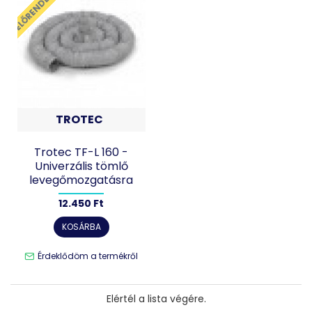
ELŐRENDELHETŐ
TROTEC
Trotec TF-L 160 -
Univerzális tömlő
levegőmozgatásra
12.450 Ft
KOSÁRBA
Érdeklődöm a termékről
Elértél a lista végére.