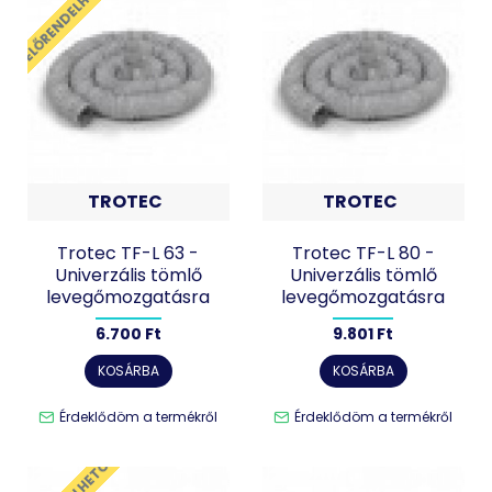
ELŐRENDELHETŐ
TROTEC
TROTEC
Trotec TF-L 63 -
Trotec TF-L 80 -
Univerzális tömlő
Univerzális tömlő
levegőmozgatásra
levegőmozgatásra
6.700 Ft
9.801 Ft
KOSÁRBA
KOSÁRBA
Érdeklődöm a termékről
Érdeklődöm a termékről