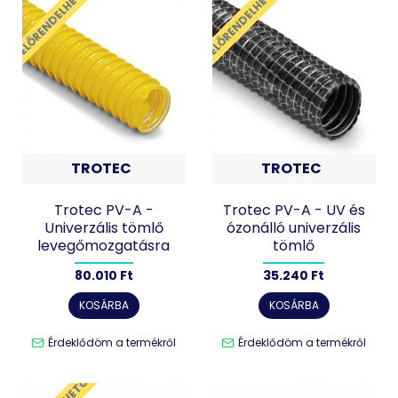
ELŐRENDELHETŐ
ELŐRENDELHETŐ
TROTEC
TROTEC
Trotec PV-A -
Trotec PV-A - UV és
Univerzális tömlő
ózonálló univerzális
levegőmozgatásra
tömlő
80.010 Ft
35.240 Ft
KOSÁRBA
KOSÁRBA
Érdeklődöm a termékről
Érdeklődöm a termékről