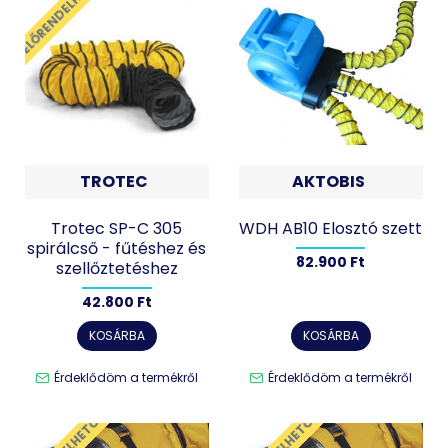
ELŐRENDELHETŐ
TROTEC
AKTOBIS
Trotec SP-C 305
WDH AB10 Elosztó szett
spirálcső - fűtéshez és
82.900 Ft
szellőztetéshez
42.800 Ft
KOSÁRBA
KOSÁRBA
Érdeklődöm a termékről
Érdeklődöm a termékről