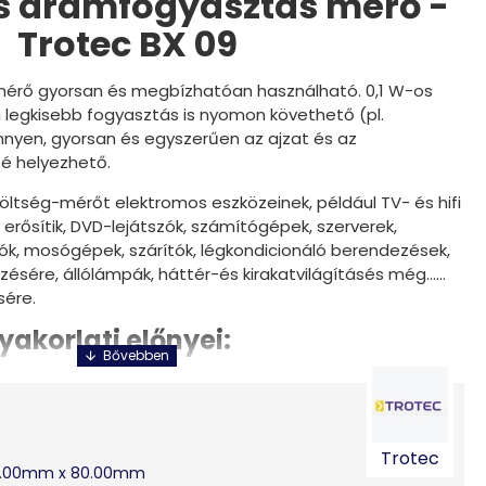
s áramfogyasztás mérő -
Trotec BX 09
mérő gyorsan és megbízhatóan használható. 0,1 W-os
 a legkisebb fogyasztás is nyomon követhető (pl.
nyen, gyorsan és egyszerűen az ajzat és az
zé helyezhető.
öltség-mérőt elektromos eszközeinek, például TV- és hifi
, erősítik, DVD-lejátszók, számítógépek, szerverek,
ók, mosógépek, szárítók, légkondicionáló berendezések,
sére, állólámpák, háttér-és kirakatvilágításés még......
ére.
yakorlati előnyei:
 gyors és egyszerű mérése
romos áramfogyasztás is méri,
bb készülék áramfogyasztását is méri
 és jól értelmezhető kijelző
Trotec
efolyásolja a működését
0.00mm x 80.00mm