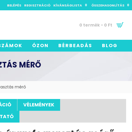
BELÉPÉS
REGISZTRÁCIÓ
KÍVÁNSÁGLISTA
0
ÖSSZEHASONLÍTÁS
0
0 termék - 0 Ft
SZÁMOK
ÓZON
BÉRBEADÁS
BLOG
ZTÁS MÉRŐ
yasztás mérő
ÁCIÓ
VÉLEMÉNYEK
UTATÓ