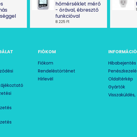
és
hőmérséklet mérő
más
- órával, ébresztő
ységgel
funkcióval
8.225 Ft
GÁLAT
FIÓKOM
INFORMÁCI
Fiókom
Hibabejentés
rződési
Rendeléstörténet
Penészkezelé
Hírlevél
Oldaltérkép
tájékoztató
Gyártók
izetési
Visszaküldés, 
izetés
izetés