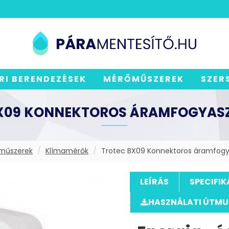
RI BERENDEZÉSEK
MÉRŐMŰSZEREK
SZER
X09 KONNEKTOROS ÁRAMFOGYAS
műszerek
Klímamérők
Trotec BX09 Konnektoros áramfog
LEÍRÁS
SPECIFIK
HASZNÁLATI ÚTM