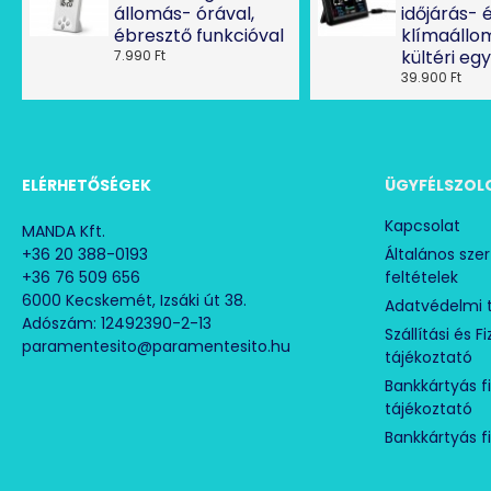
állomás- órával,
időjárás- 
ébresztő funkcióval
klímaállo
kültéri eg
7.990 Ft
39.900 Ft
ELÉRHETŐSÉGEK
ÜGYFÉLSZOL
Kapcsolat
MANDA Kft.
+36 20 388-0193
Általános sze
+36 76 509 656
feltételek
6000 Kecskemét, Izsáki út 38.
Adatvédelmi 
Adószám: 12492390-2-13
Szállítási és F
paramentesito@paramentesito.hu
tájékoztató
Bankkártyás f
tájékoztató
Bankkártyás f