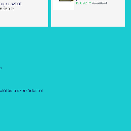
higrosztát
15.092 Ft
19.600 Ft
15.250 Ft
Ó
s
elállás a szerződéstől