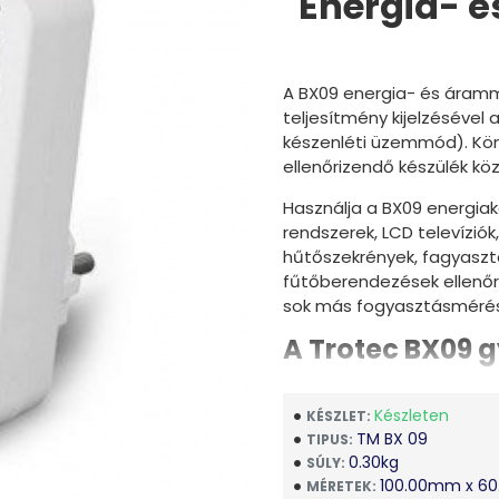
Energia- é
A BX09 energia- és áram
teljesítmény kijelzésével
készenléti üzemmód). Kön
ellenőrizendő készülék kö
Használja a BX09 energiak
rendszerek, LCD televíziók
hűtőszekrények, fagyaszt
fűtőberendezések ellenőrzé
sok más fogyasztásmérés
A Trotec BX09 g
Az energiaszükséglet
Már a 0,1 W-os elekt
Készleten
KÉSZLET:
Egyszerre egy, ill. tö
TM BX 09
TIPUS:
Egyszerűen leolvasható
0.30kg
SÚLY:
Áramkimaradás nem b
100.00mm x 6
MÉRETEK: