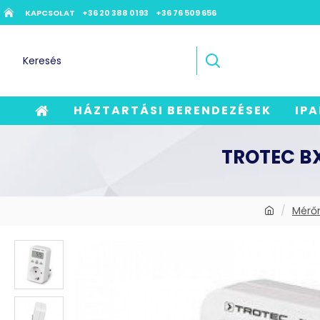
KAPCSOLAT
+36 20 388 0193
+36 76 509 656
HÁZTARTÁSI BERENDEZÉSEK
IPA
TROTEC B
Mérő