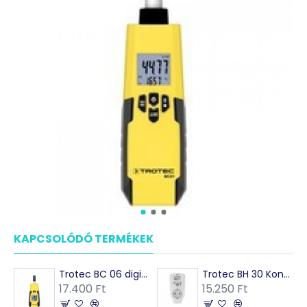
KAPCSOLÓDÓ TERMÉKEK
MÁSOK EZEKET VÁSÁRO
Trotec BC 06 digitális páramérő és hőmérő
Trotec BH 30 Konnektoros higrosztát
17.400 Ft
15.250 Ft