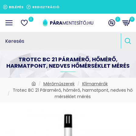
BELÉPÉS
REGISZTRÁCIÓ
0
0
0
TROTEC BC 21 PÁRAMÉRŐ, HŐMÉRŐ,
HARMATPONT, NEDVES HŐMÉRSÉKLET MÉRÉS
Mérőműszerek
Klímamérők
Trotec BC 21 Páramérő, hőmérő, harmatpont, nedves hő
mérséklet mérés