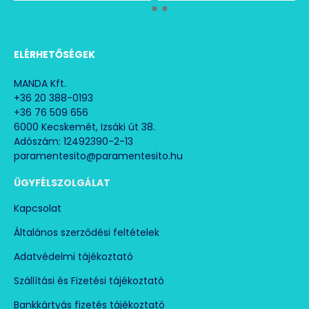
Pontosság
1 °C (±1.5 °F)
ELÉRHETŐSÉGEK
Mérési
0 - 100 % RH
tartomány
MANDA Kft.
Digitális
+36 20 388-0193
+36 76 509 656
páratartalom
Felbontás
0,1 % RH
6000 Kecskemét, Izsáki út 38.
mérő
Adószám: 12492390-2-13
±2 % RH (25 °C és
paramentesito@paramentesito.hu
Pontosság
5-95 % között)
ÜGYFÉLSZOLGÁLAT
Mérési
-30 °C - +100 °C
Kapcsolat
tartomány
(-22 °F - 199 °F)
Általános szerződési feltételek
Harmatpont*
Adatvédelmi tájékoztató
Felbontás
0.1 °C (0.1 °F)
hőmérséklete
Szállítási és Fizetési tájékoztató
Pontosság
±1 °C (±1,5 °F)
Bankkártyás fizetés tájékoztató