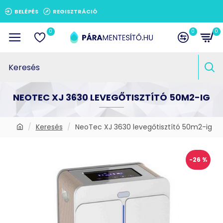
BELÉPÉS
REGISZTRÁCIÓ
0
0
0
NEOTEC XJ 3630 LEVEGŐTISZTÍTÓ 50M2-IG
Keresés
NeoTec XJ 3630 levegőtisztító 50m2-ig
-26 %