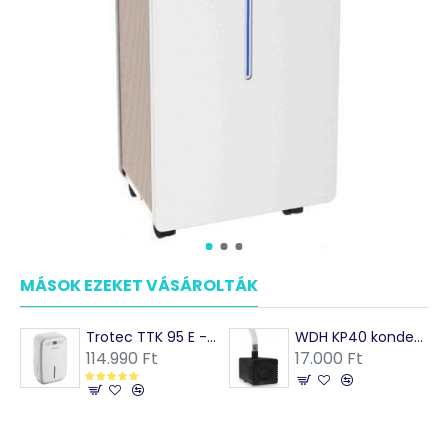
MÁSOK EZEKET VÁSÁROLTÁK
Trotec TTK 95 E - Páramentesítő penész megelőzésére 90 m2-ig, max. 30 l/nap- nagy lakásba,irodába, könyvtárba
WDH KP40 kondenzszivattyú páramentesítőbe
114.990 Ft
17.000 Ft