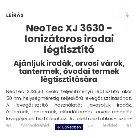
LEÍRÁS
NeoTec XJ 3630 -
Ionizátoros irodai
légtisztító
Ajánljuk irodák, orvosi várok,
tantermek, óvodai termek
légtisztítására
NeoTec XJ3630 kiváló teljesítményű légtisztító akár
50 nm helységméretig teljeskörű levegőtisztításához.
A levegőtisztító használatát javasoljuk irodák,
éttermek, tantermek, előadótermek, orvosi rendelők
levegőjének tisztításához. Az elektrosztatikus-, szén-
és formaldehid szűrővel, UV leddel és
ionizátorral rendelkező készülék megtisztítja a levegőt