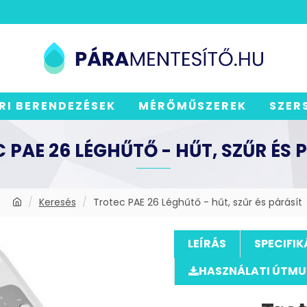
RI BERENDEZÉSEK
MÉRŐMŰSZEREK
SZER
 PAE 26 LÉGHŰTŐ - HŰT, SZŰR ÉS 
Keresés
Trotec PAE 26 Léghűtő - hűt, szűr és párásít
LEÍRÁS
SPECIFIK
HASZNÁLATI ÚTM