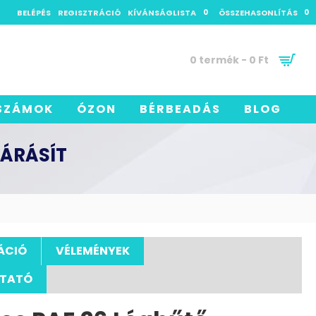
BELÉPÉS
REGISZTRÁCIÓ
KÍVÁNSÁGLISTA
0
ÖSSZEHASONLÍTÁS
0
0 termék - 0 Ft
SZÁMOK
ÓZON
BÉRBEADÁS
BLOG
PÁRÁSÍT
ÁCIÓ
VÉLEMÉNYEK
UTATÓ