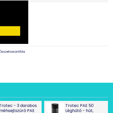
eli üzemmód a pihentető alvásért,
tó ventilátorfokozat
ű helységekben működnek a leghatékonyabban. A készülék
a levegőbe nedvességet vezet, ennek következménye a
s a kellemesebb helységklíma. A PAE 26 készülék BH 30
RŐL
használva a páratartalom ideális, illetve kellemes szintre
yszerűen a léghűtő és az ajzat közé kell elhelyezni és
 a páratartalmat.
Összehasonlítás
ntegrált légszűrő eltávolítja a port és az állati szőröket a
 évben segít az erre érzékeny és allergiás embereken.
űtő a hideg és átmeneti évszakokban is segít a megfelelő
fűtés megkezdésével a páratartalom jelentősen csökken
i a légutakat, ronthatja közérzetünket. Ilyenkor használhatja
ként is.
ő gyakorlati előnyei:
szűrés, párásítás
Trotec - 3 darabos
Trotec PAE 50
zta lehűlés
méhsejtszűrő PAE
Léghűtő - hűt,