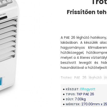
Tro
Frissítően teh
A PAE 26 léghűtő hatékony,
lakásában. A készülék ala
hagyományos klímaberen
hűtőközeggel, hűtőkompres
melyet a 4 literes víztartál
beszívott levegőt és hid
használatával a hűtőteljes
Trotec PAE 26 léghűtő jót
erkélyen vagy teraszon. 
helységméretig ajánljuk.
Elfogyott
KÉSZLET:
A készülék még kényelmeseb
TKP PAE 26
TIPUS:
az időzítő funkció a l
7.00kg
SÚLY:
a kapcsolható oszcill
270.00mm x 2
MÉRETEK: