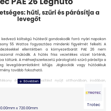
tec PAE 26 Léghűtő
etséges: hűti, szűri és párásítja a
levegőt
 kedvező költségű hűtésről gondoskodik forró nyári napokon
csony 55 Wattos fogyasztása mindenki figyelmét felkelti. A
dezésekkel ellentétben a környezetbarát PAE 26 nem
szorral működik. A hűtés friss vezetékes vízzel történik,
yba töltünk. A méhsejtszerkezetű párologtató szűrő párásítja a
eg levegőáramlatként kifújja. Jégkockák vagy hűtőakkuk
ítmény tovább fokozható.
ékony és azonnali frissítést nyújt otthonában, irodában,
3
3
2
A 300 m
/h ventilátor teljesítmény akár 64 m
/24 m
-es
b használatát biztosítja:
ekapcsoláshoz,
Trotec
áció a hideg levegő egyenletes elosztásához,
50.00mm x 720.00mm