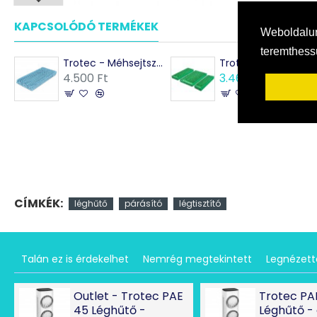
KAPCSOLÓDÓ TERMÉKEK
MÁSOK EZEKET VÁSÁRO
Weboldalun
teremthes
Trotec - Méhsejtszűrő PAE 26 léghűtőhöz
Trotec - 3 darabos méhsejtszűrő P
4.500 Ft
3.465 Ft
6.300 Ft
CÍMKÉK:
léghűtő
párásító
légtisztító
Talán ez is érdekelhet
Nemrég megtekintett
Legnézet
Outlet - Trotec PAE
Trotec PA
45 Léghűtő -
Léghűtő - 