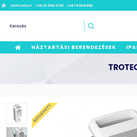
KAPCSOLAT
+36 20 388 0193
+36 76 509 656
HÁZTARTÁSI BERENDEZÉSEK
IPA
TROTEC
ELFOGYOTT