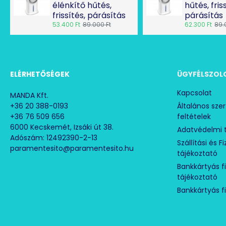
élénkítő hűtés,
hűtés, fris
frissítés, párásítás
párásítás
53.400 Ft
89.000 Ft
62.300 Ft
89.
ELÉRHETŐSÉGEK
ÜGYFÉLSZOL
Kapcsolat
MANDA Kft.
+36 20 388-0193
Általános sze
+36 76 509 656
feltételek
6000 Kecskemét, Izsáki út 38.
Adatvédelmi 
Adószám: 12492390-2-13
Szállítási és F
paramentesito@paramentesito.hu
tájékoztató
Bankkártyás f
tájékoztató
Bankkártyás f