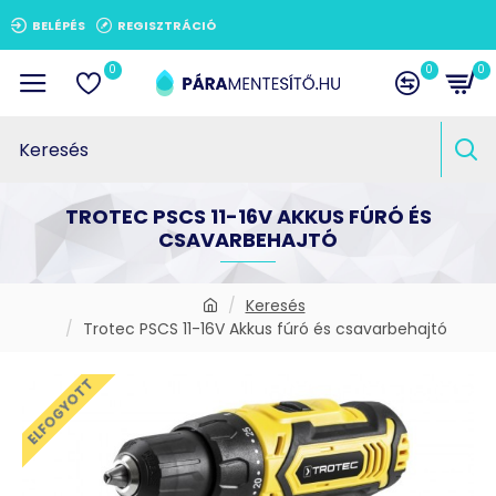
BELÉPÉS
REGISZTRÁCIÓ
0
0
0
TROTEC PSCS 11-16V AKKUS FÚRÓ ÉS
CSAVARBEHAJTÓ
Keresés
Trotec PSCS 11-16V Akkus fúró és csavarbehajtó
ELFOGYOTT