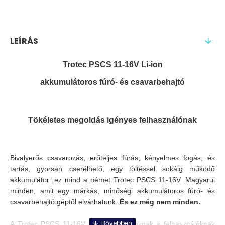
LEÍRÁS
Trotec PSCS 11-16V Li-ion
akkumulátoros fúró- és csavarbehajtó
Tökéletes megoldás igényes felhasználónak
Bivalyerős csavarozás, erőteljes fúrás, kényelmes fogás, és
tartás, gyorsan cserélhető, egy töltéssel sokáig működő
akkumulátor: ez mind a német Trotec PSCS 11-16V. Magyarul
minden, amit egy márkás, minőségi akkumulátoros fúró- és
csavarbehajtó géptől elvárhatunk.
És ez még nem minden.
A Trotec PSCS 11-16V akkus fúró azoknak a felhasználóknak