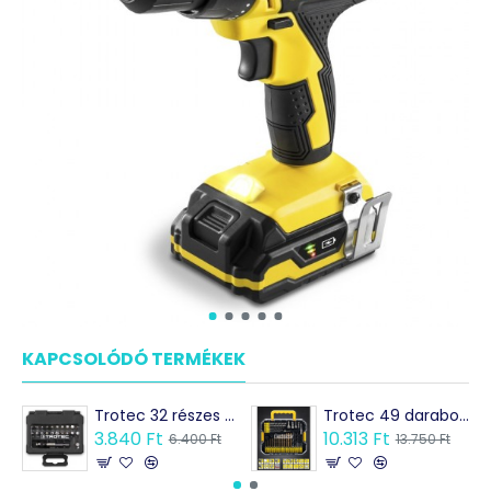
KAPCSOLÓDÓ TERMÉKEK
MÁSOK EZEKET VÁSÁRO
Trotec 32 részes bitkészlet az akkus fúrókhoz és csavarozókhoz
Trotec 49 darabos hatlapú fúró készlet, csavarhúzó bitek és foglalatok
3.840 Ft
10.313 Ft
6.400 Ft
13.750 Ft