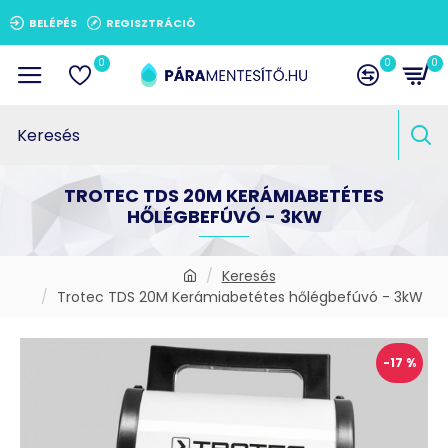
BELÉPÉS
REGISZTRÁCIÓ
0
0
0
TROTEC TDS 20M KERÁMIABETÉTES
HŐLÉGBEFÚVÓ - 3KW
Keresés
Trotec TDS 20M Kerámiabetétes hőlégbefúvó - 3kW
-17 %