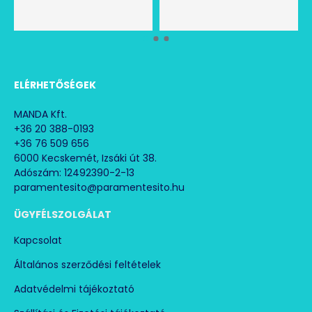
területei:
Belső helyiségek, lakóhelyiségek, dolgozószobák
fűtésére.
Autószerelő műhelye
ELÉRHETŐSÉGEK
Üvegházak
MANDA Kft.
+36 20 388-0193
Raktár- és munkasátrak
+36 76 509 656
6000 Kecskemét, Izsáki út 38.
​​Hőszigetelt konténerek, öltözök
Adószám: 12492390-2-13
paramentesito@paramentesito.hu
A TDS 20 M HŐLÉGFÚVÓ MŰSZAKI ADATAI:
ÜGYFÉLSZOLGÁLAT
Feszültség: 230 V - 50 Hz
Fűtési teljesítmény: 1. fokozat: 1,5 kW
Kapcsolat
Fűtési teljesítmény: 2. fokozat: 3 kW
Általános szerződési feltételek
Működési tartomány: -15 - 30 °C
Áramfelvétel: 13 A
Adatvédelmi tájékoztató
Ajánlott biztosíték: 16 A
Hálózati csatlakozó: CEE 7/7