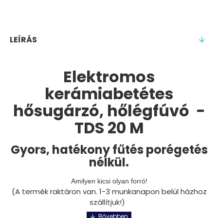
LEÍRÁS
Elektromos
kerámiabetétes
hősugárzó, hőlégfúvó -
TDS 20 M
Gyors, hatékony fűtés porégetés
nélkül.
Amilyen kicsi olyan forró!
(A termék raktáron van. 1-3 munkanapon belül házhoz
szállítjuk!)