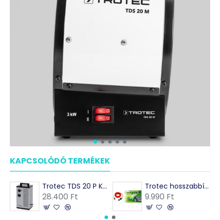
KAPCSOLÓDÓ TERMÉKEK
MÁSOK EZEKET VÁSÁRO
Trotec TDS 20 P Kerámiabetétes hősugárzó 3 kW
Trotec hosszabbítókábel 230V (16A)
28.400 Ft
9.990 Ft