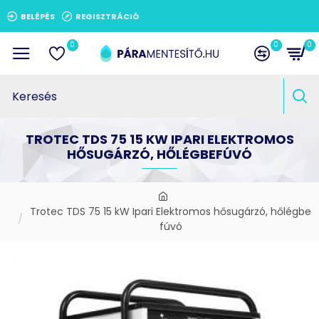
BELÉPÉS
REGISZTRÁCIÓ
0
0
0
TROTEC TDS 75 15 KW IPARI ELEKTROMOS
HŐSUGÁRZÓ, HŐLÉGBEFÚVÓ
Trotec TDS 75 15 kW Ipari Elektromos hősugárzó, hőlégbe
fúvó