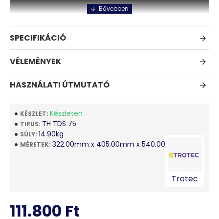
SPECIFIKÁCIÓ
VÉLEMÉNYEK
HASZNÁLATI ÚTMUTATÓ
Készleten
KÉSZLET:
TH TDS 75
TIPUS:
14.90kg
SÚLY:
322.00mm x 405.00mm x 540.00mm
MÉRETEK:
Az elektromos hősugárzó használata egyszerű és
Trotec
környezetbarát megoldás a legkülönbözőbb
területeken, mint pl. építkezések, garázsok, bódék,
111.800 Ft
hétvégi házak, árusítóhelyek, lakóautók, pincék, stb. A