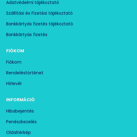
Adatvédelmi tájékoztató
100 % Trotec fejlesztés, design és gyártás
Szállítási és Fizetési tájékoztató
Szabályozható teljesítmény (15 kW) -ig.
Bankkártyás fizetés tájékoztató
Fokozatmentes termosztát.
Bankkártyás fizetés
Három fűtési teljesítmény válaszható, és ezen
FIÓKOM
belül is szabályozható (1=5.000 Watt, 2=10.000
Watt, 3=15.000 Watt).
Fiókom
A ventilátor fűtés nélkül is üzemeltethető.
Rendeléstörténet
Hosszú távú, folyamatos fűtést is jól bírja.
Hírlevél
Túlmelegedés elleni védelem.
INFORMÁCIÓ
Érintésvédelmi fokozat: IP44!
Hibabejentés
Áramszünet után újra indul (a berendezés onnan
működik tovább, ahol leállt).
Penészkezelés
Oldaltérkép
Fogantyú, könnyű mozgatás.