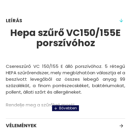
LEÍRÁS
Hepa szűrő VC150/155E
porszívóhoz
Csereszűrő VC 150/155 E álló porszívóhoz. 5 rétegű
HEPA szűrőrendszer, mely megbízhatóan választja el a
beszívott levegőből az összes lebegő anyag 99
százalékát, a finom porrészecskéket, baktériumokat,
pollent, állati szőrt és allergéneket.
Rendelje meg a szűrőket most!
VÉLEMÉNYEK