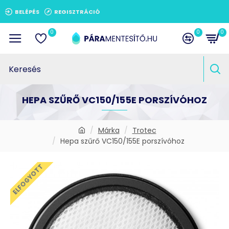
BELÉPÉS
REGISZTRÁCIÓ
0
0
0
HEPA SZŰRŐ VC150/155E PORSZÍVÓHOZ
Márka
Trotec
Hepa szűrő VC150/155E porszívóhoz
ELFOGYOTT