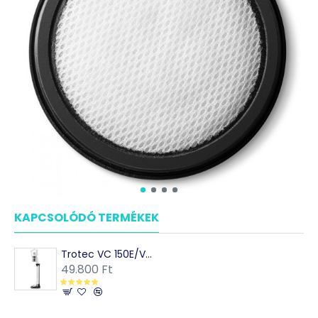
KAPCSOLÓDÓ TERMÉKEK
MÁSOK EZEKET VÁSÁRO
Trotec VC 150E/VC155E Akkumulátoros kézi porszívó
49.800 Ft