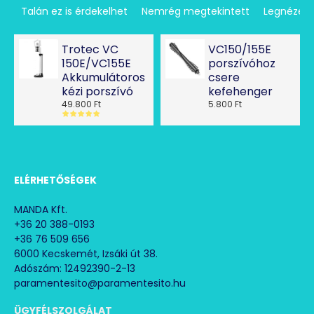
Talán ez is érdekelhet
Nemrég megtekintett
Legnézet
Trotec VC
VC150/155E
150E/VC155E
porszívóhoz
Akkumulátoros
csere
kézi porszívó
kefehenger
49.800 Ft
5.800 Ft
ELÉRHETŐSÉGEK
MANDA Kft.
+36 20 388-0193
+36 76 509 656
6000 Kecskemét, Izsáki út 38.
Adószám: 12492390-2-13
paramentesito@paramentesito.hu
ÜGYFÉLSZOLGÁLAT