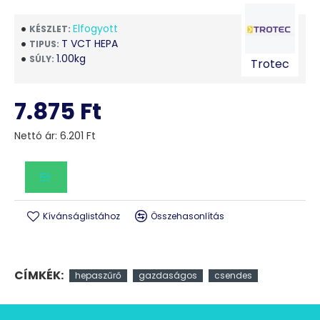
Elfogyott
KÉSZLET:
T VCT HEPA
TIPUS:
1.00kg
SÚLY:
Trotec
7.875 Ft
Nettó ár: 6.201 Ft
Kívánságlistához
Összehasonlítás
CÍMKÉK:
hepaszűrő
gazdaságos
csendes