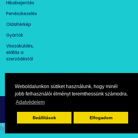
Hibabejentés
Penészkezelés
Oldaltérkép
Gyártók
Visszaküldés,
elállás a
szerződéstől
Weboldalunkon sütiket használunk, hogy minél
Árukereső.hu
marketplace partner
jobb felhasználói élményt teremthessünk számodra.
Adatvédelem
Copyright © paramentesito.hu, All Rights Reserved
Beállítások
Elfogadom