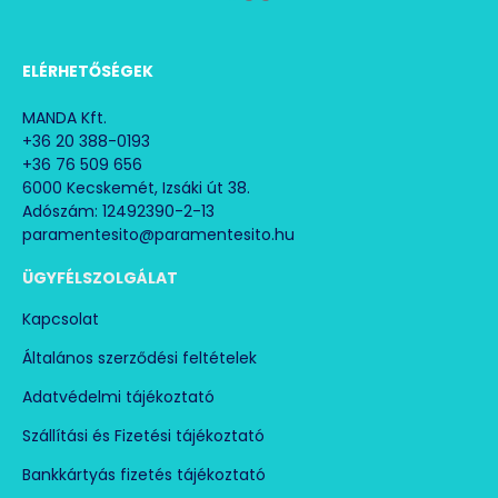
Ezért előnyös a Trotec akkus fúróval dolgozni:
3,6 V-os erős lítium-ion akkumulátor memória-hatás
ELÉRHETŐSÉGEK
nélkül és használaton kívüli lemerülés nélkül.
MANDA Kft.
Beépített behajtófej tár a hat legfontosabb fejjel
+36 20 388-0193
+36 76 509 656
Mágneses hatszögletű fej rögzítő
6000 Kecskemét, Izsáki út 38.
Adószám: 12492390-2-13
Érzésből, könnyen használható fej-kiválasztás
paramentesito@paramentesito.hu
Nagyítós kisablak a megfelelő fej kiválaszásához
ÜGYFÉLSZOLGÁLAT
Beépített LED-világítás
Kapcsolat
Háromfokozatú töltöttségjelző
Általános szerződési feltételek
Jó fogást biztosító, házba épített puha gumi fogantyú
Adatvédelmi tájékoztató
Kényelmes forgásirány-váltó és bekapcsológomb
Szállítási és Fizetési tájékoztató
reteszelő
Bankkártyás fizetés tájékoztató