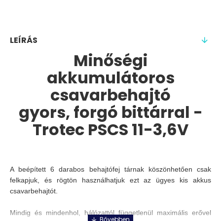
LEÍRÁS
Minőségi
akkumulátoros
csavarbehajtó
gyors, forgó bittárral -
Trotec PSCS 11-3,6V
A beépített 6 darabos behajtófej tárnak köszönhetően csak
felkapjuk, és rögtön használhatjuk ezt az ügyes kis akkus
csavarbehajtót.
Mindig és mindenhol, hálózattól függetlenül maximális erővel