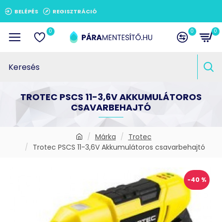
BELÉPÉS
REGISZTRÁCIÓ
0
0
0
TROTEC PSCS 11-3,6V AKKUMULÁTOROS
CSAVARBEHAJTÓ
Márka
Trotec
Trotec PSCS 11-3,6V Akkumulátoros csavarbehajtó
-40 %