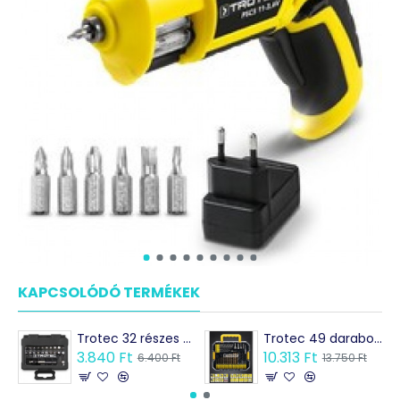
KAPCSOLÓDÓ TERMÉKEK
Trotec 32 részes bitkészlet az akkus fúrókhoz és csavarozókhoz
Trotec 49 darabos hatlapú fúró készlet, csavarhúzó bitek és foglalatok
3.840 Ft
10.313 Ft
6.400 Ft
13.750 Ft