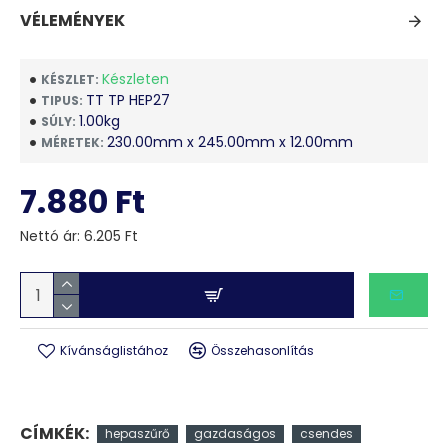
VÉLEMÉNYEK
Készleten
KÉSZLET:
TT TP HEP27
TIPUS:
1.00kg
SÚLY:
230.00mm x 245.00mm x 12.00mm
MÉRETEK:
7.880 Ft
Nettó ár: 6.205 Ft
Kívánságlistához
Összehasonlítás
CÍMKÉK:
hepaszűrő
gazdaságos
csendes