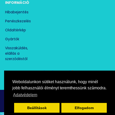
INFORMÁCIÓ
Hibabejentés
Penészkezelés
Oldaltérkép
Gyártók
Visszaküldés,
elállás a
szerződéstől
Weboldalunkon sütiket használunk, hogy minél
Árukereső.hu
marketplace partner
jobb felhasználói élményt teremthessünk számodra.
Adatvédelem
Copyright © paramentesito.hu, All Rights Reserved
Beállítások
Elfogadom