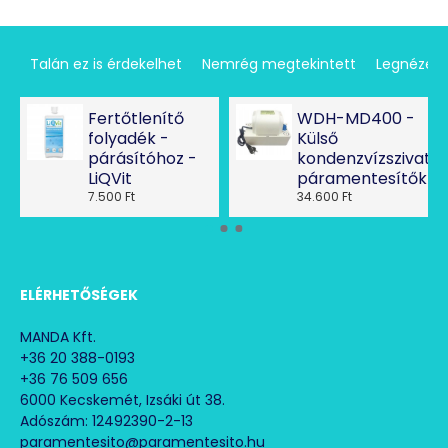
Talán ez is érdekelhet
Nemrég megtekintett
Legnézet
Fertőtlenítő
WDH-MD400 -
folyadék -
Külső
párásítóhoz -
kondenzvízszivatty
LiQVit
páramentesítőkhö
7.500 Ft
34.600 Ft
ELÉRHETŐSÉGEK
MANDA Kft.
+36 20 388-0193
+36 76 509 656
6000 Kecskemét, Izsáki út 38.
Adószám: 12492390-2-13
paramentesito@paramentesito.hu