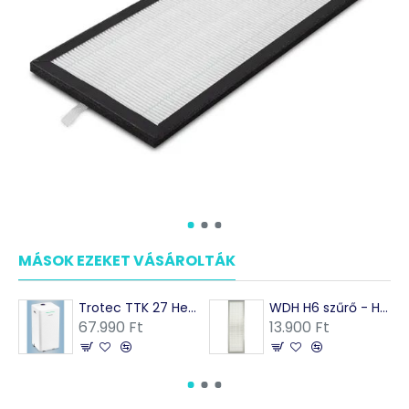
MÁSOK EZEKET VÁSÁROLTÁK
Trotec TTK 27 Hepa Páramentesítő és légtisztító - hepa szűrővel 12l/nap teljesíténnyel
WDH H6 szűrő - Hepa- aktívszén
67.990 Ft
13.900 Ft