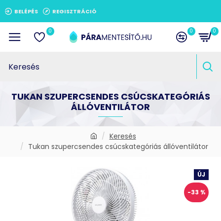
BELÉPÉS
REGISZTRÁCIÓ
0
0
0
TUKAN SZUPERCSENDES CSÚCSKATEGÓRIÁS
ÁLLÓVENTILÁTOR
Keresés
Tukan szupercsendes csúcskategóriás állóventilátor
ÚJ
-33 %