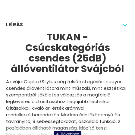
LEÍRÁS
TUKAN -
Csúcskategóriás
csendes (25dB)
állóventilátor Svájcból
A svájci Coplax/Stylies cég felső kategóriás, nagyon
csendes állóventilátora mint műszaki, mint esztétikai
szempontból tökéletes választás a megfelelő
légkeverés biztosításához. Legújabb technikai
újításokkal, kiváló ár-érték aránnyal
rendelkező berendezés. Modern érintőképernyő és
távirányító, 8 sebességfokozat, oszcilláló funkció, 2
pozícióban állítható magasság, időzítő teszi
kényelmessé a készülék használatát.