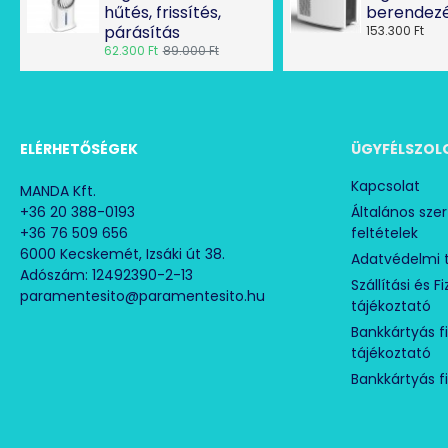
hűtés, frissítés,
berendez
párásítás
153.300 Ft
62.300 Ft
89.000 Ft
ELÉRHETŐSÉGEK
ÜGYFÉLSZOL
Kapcsolat
MANDA Kft.
+36 20 388-0193
Általános sze
+36 76 509 656
feltételek
6000 Kecskemét, Izsáki út 38.
Adatvédelmi 
Adószám: 12492390-2-13
Szállítási és F
paramentesito@paramentesito.hu
tájékoztató
Bankkártyás f
tájékoztató
Bankkártyás f