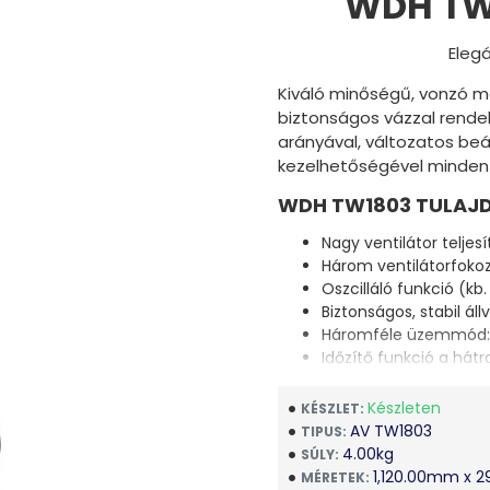
WDH TW1
Elegá
Kiváló minőségű, vonzó m
biztonságos vázzal rendel
arányával, változatos beá
kezelhetőségével minden 
WDH TW1803 TULAJD
Nagy ventilátor telj
Három ventilátorfoko
Oszcilláló funkció (kb.
Biztonságos, stabil áll
Háromféle üzemmód:
Időzítő funkció a hát
Távirányítót
Jó mobilitás a könny
Készleten
KÉSZLET:
Alacsony zajszintű m
AV TW1803
TIPUS:
"GS" által tesztelt
4.00kg
SÚLY:
CE-megfelelőség és 
1,120.00mm x 
MÉRETEK: