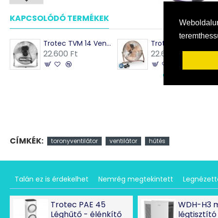
KAPCSOLÓDÓ TERMÉKEK
MÁSOK EZEKET VÁSÁRO
Weboldalun
teremthes
Trotec TVM 14 Ventilátor
Trotec TVM 13 Ventilátor
22.600 Ft
22.600 Ft
CÍMKÉK:
toronyventilátor
ventilátor
hűtés
Talán ez is érdekelhet
Nemrég megtekintett
Legnézet
Trotec PAE 45
WDH-H3 
Léghűtő - élénkítő
légtisztító