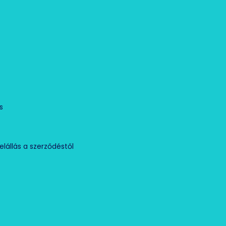
Ó
s
elállás a szerződéstől