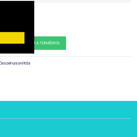
ÁK:
.070 Ft
zellőztetéshez, szélgeneráláshoz, szélhűtéshez és még sok
Trotec TVM 17 padlóventilátor
27.990 Ft
Hz
ÉRDEKLŐDÖM A TERMÉKRŐL
étel: 40 W (0,2 A)
: 160 m3/h
Összehasonlítás
120x290x285 mm
ati utasítás
ventilátorunk kérem, helyezze a kosárba!