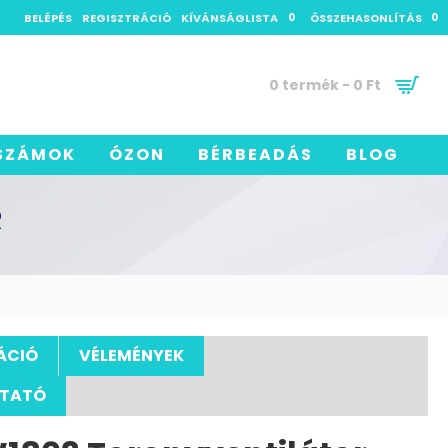
BELÉPÉS
REGISZTRÁCIÓ
KÍVÁNSÁGLISTA
0
ÖSSZEHASONLÍTÁS
0
0 termék - 0 Ft
SZÁMOK
ÓZON
BÉRBEADÁS
BLOG
R
ÁCIÓ
VÉLEMÉNYEK
UTATÓ