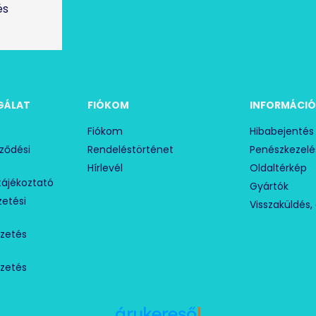
és
GÁLAT
FIÓKOM
INFORMÁCI
Fiókom
Hibabejentés
rződési
Rendeléstörténet
Penészkezelé
Hírlevél
Oldaltérkép
tájékoztató
Gyártók
izetési
Visszaküldés, 
izetés
izetés