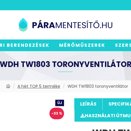
RI BERENDEZÉSEK
MÉRŐMŰSZEREK
SZER
WDH TW1803 TORONYVENTILÁTO
A hét TOP 5 terméke
WDH TW1803 toronyventilátor
ÚJ
LEÍRÁS
SPECIFIK
-33 %
HASZNÁLATI ÚTM