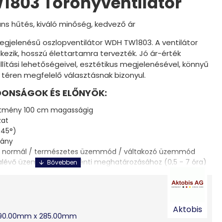
803 Toronyventilátor
ns hűtés, kiváló minőség, kedvező ár
egjelenésű oszlopventilátor WDH TW1803. A ventilátor
kezik, hosszú élettartamra tervezték. Jó ár-érték
llítási lehetőségeivel, esztétikus megjelenésével, könnyű
téren megfelelő választásnak bizonyul.
ONSÁGOK ÉS ELŐNYÖK:
esítmény 100 cm magasságig
zat
 45°)
vány
 normál / természetes üzemmód / váltakozó üzemmód
ralévő üzemidő félóránkénti meghatározásához (0,5 - 7 óra)
ű szerkezetnek köszönhetően
űködés
Aktobis
EMC-megfelelőség
290.00mm x 285.00mm