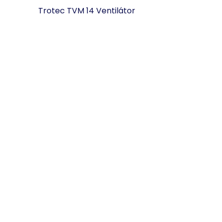
Trotec TVM 14 Ventilátor
22.600 Ft
KOSÁRBA
Érdeklődöm a termékről
Legnézettebb
Trotec TTK 54 E
Trotec TT
Páramentesítő -
Páramente
penész
penész
megelőzésére, max.
megelőzés
40 m2-ig - 18l/nap
50m2- 24
digitális v
84.990 Ft
89.990 Ft