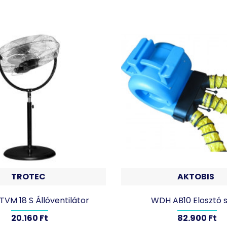
TROTEC
AKTOBIS
TVM 18 S Állóventilátor
WDH AB10 Elosztó s
20.160 Ft
82.900 Ft