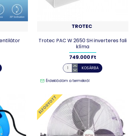
TROTEC
entilátor
Trotec PAC W 2650 SH inverteres fali
klíma
749.000 Ft
KOSÁRBA
Érdeklődöm a termékről
ELFOGYOTT