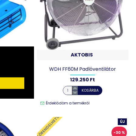
AKTOBIS
látor
WDH FF60M Padlóventilátor
129.250 Ft
KOSÁRBA
Érdeklődöm a termékről
ELŐRENDELHETŐ
ÚJ
-30 %