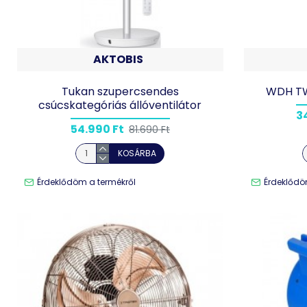
AKTOBIS
Tukan szupercsendes
WDH TW
csúcskategóriás állóventilátor
3
54.990 Ft
81.690 Ft
KOSÁRBA
Érdeklődöm a termékről
Érdeklődö