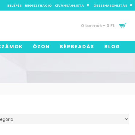
BELÉPÉS
REGISZTRÁCIÓ
KÍVÁNSÁGLISTA
0
ÖSSZEHASONLÍTÁS
0
0 termék - 0 Ft
SZÁMOK
ÓZON
BÉRBEADÁS
BLOG