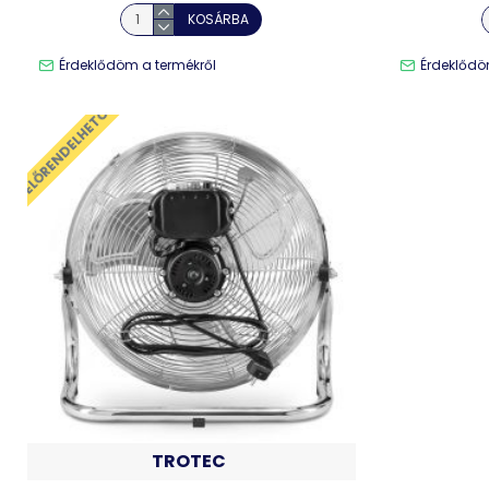
KOSÁRBA
Érdeklődöm a termékről
Érdeklődö
ELŐRENDELHETŐ
TROTEC