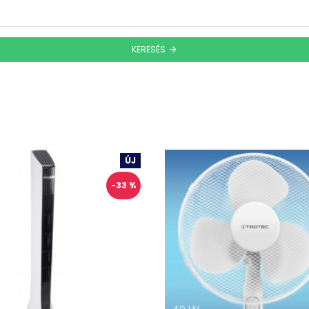
KERESÉS
ÚJ
-33 %