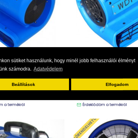
AKTOBIS
AKTOBIS
kon sütiket használunk, hogy minél jobb felhasználói élményt
sünk számodra.
Adatvédelem
diális falszárító ventilátor
WDH C20 turbóventi
105.600 Ft
48.990 Ft
Beállítások
Elfogadom
KOSÁRBA
KOSÁRBA
m a termékről
Érdeklődöm a termékről
ELŐRENDELHETŐ