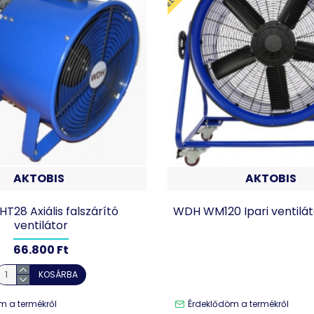
AKTOBIS
AKTOBIS
T28 Axiális falszárító
WDH WM120 Ipari ventilát
ventilátor
66.800 Ft
KOSÁRBA
m a termékről
Érdeklődöm a termékről