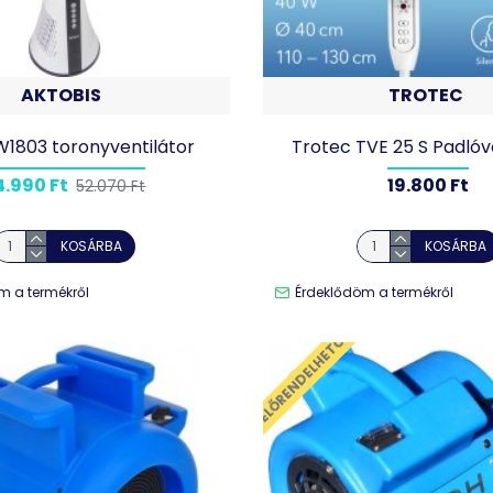
AKTOBIS
TROTEC
1803 toronyventilátor
Trotec TVE 25 S Padlóv
4.990 Ft
19.800 Ft
52.070 Ft
KOSÁRBA
KOSÁRBA
m a termékről
Érdeklődöm a termékről
ELŐRENDELHETŐ