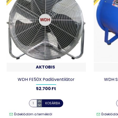
AKTOBIS
WDH FE50X Padlóventilátor
WDH SH
52.700 Ft
KOSÁRBA
Érdeklődöm a termékről
Érdeklődö