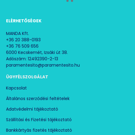
W)
nagy légszállítás: 4.500 m3/h
ELÉRHETŐSÉGEK
Erős felépítés
MANDA Kft.
Strapabíró PSC-Motor
+36 20 388-0193
+36 76 509 656
Egymásra építhető kialakítás
6000 Kecskemét, Izsáki út 38.
Adószám: 12492390-2-13
Áramszünet esetén újraindul onnan, ahol abbamaradt a
paramentesito@paramentesito.hu
működés
ÜGYFÉLSZOLGÁLAT
Fogantyújával és kis súlyával könnyen hordozható
Kapcsolat
Kb. fele olyan súlyú, mint egy fémházas készülék
Általános szerződési feltételek
Nem kell beszerelni, azonnal használható
Adatvédelmi tájékoztató
Csendes - a nagy légszállításhoz képest
Szállítási és Fizetési tájékoztató
Bankkártyás fizetés tájékoztató
TOVÁBBI ELŐNYÖK: