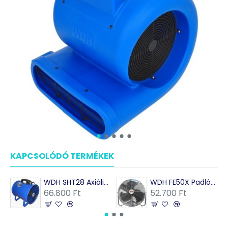
KAPCSOLÓDÓ TERMÉKEK
MÁSOK EZEKET VÁSÁRO
WDH SHT28 Axiális falszárító ventilátor
WDH FE50X Padlóventilátor
66.800 Ft
52.700 Ft