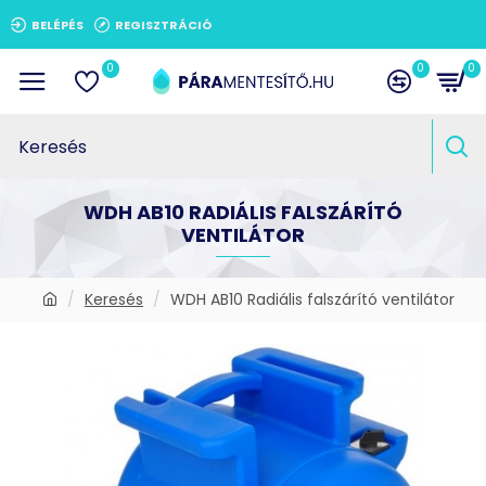
BELÉPÉS
REGISZTRÁCIÓ
0
0
0
WDH AB10 RADIÁLIS FALSZÁRÍTÓ
VENTILÁTOR
Keresés
WDH AB10 Radiális falszárító ventilátor