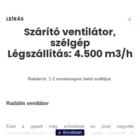
LEÍRÁS
Szárító ventilátor,
szélgép
Légszállítás: 4.500 m3/h
Raktárról, 1-2 munkanapon belül szállítjuk.
Radiális ventilátor
Ezek a gépek még erősebbek és jóval nagyobb
nyomáskülönbségre képesek, mint az axiális szélkeltők. A