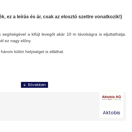
k, ez a leírás és ár, csak az elosztó szettre vonatkozik!)
 segítségével a kifújt levegőt akár 10 m távolságra is eljuttathatja.
nél ez nagy előny.
három külön helyiséget is elláthat.
Aktobis
abíró anyag
csokkal.