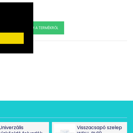
5 mm x 210 mm
ÉRDEKLŐDÖM A TERMÉKRŐL
Összehasonlítás
övet fémspirállal erősítve
°C -tól + 75° C-ig
tilátor kihasználhatóságát és rendelje meg az elosztó szettet ide
Univerzális
Visszacsapó szelep