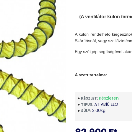
(A ventilátor külön termé
A külön rendelhető kiegészítők
Szárításnál, vagy szellőztetés
Egy szélgép segítségével akár 
A szett tartalma:
3 ágú elosztó:
Készleten
KÉSZLET:
AT AB10 ELO
TIPUS:
3.00kg
SÚLY:
90 mm csőátmérő, strap
Gyors rögzítés rugóskap