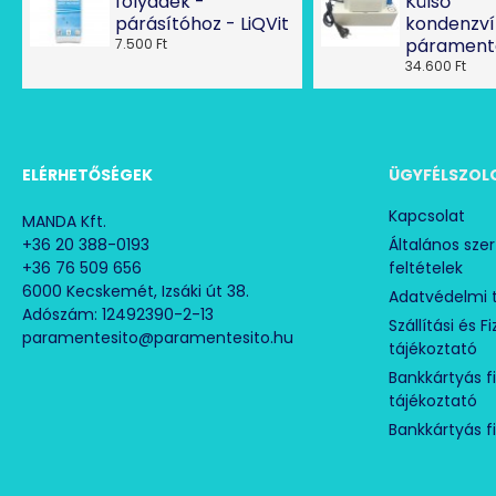
folyadék -
Külső
párásítóhoz - LiQVit
kondenzví
párament
7.500 Ft
34.600 Ft
ELÉRHETŐSÉGEK
ÜGYFÉLSZOL
Kapcsolat
MANDA Kft.
+36 20 388-0193
Általános sze
+36 76 509 656
feltételek
6000 Kecskemét, Izsáki út 38.
Adatvédelmi 
Adószám: 12492390-2-13
Szállítási és F
paramentesito@paramentesito.hu
tájékoztató
Bankkártyás f
tájékoztató
Bankkártyás f