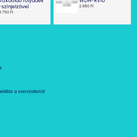
vízkőoldó folyadék
WDH-RV10
-színjelzővel
2.980 Ft
9.750 Ft
Ó
s
elállás a szerződéstől