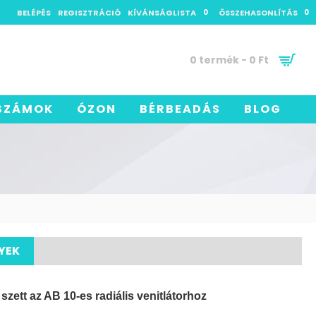
BELÉPÉS
REGISZTRÁCIÓ
KÍVÁNSÁGLISTA
0
ÖSSZEHASONLÍTÁS
0
0 termék - 0 Ft
SZÁMOK
ÓZON
BÉRBEADÁS
BLOG
YEK
szett az AB 10-es radiális venitlátorhoz