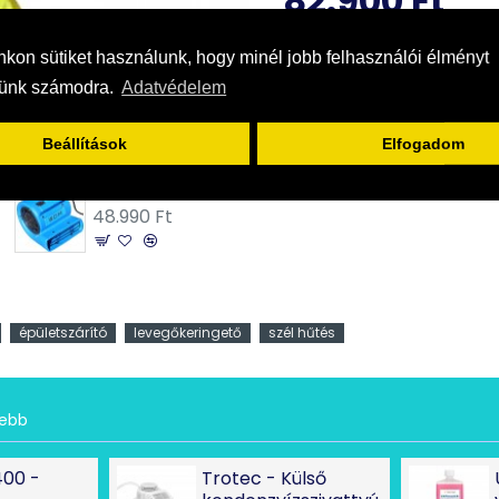
82.900 Ft
Méretek: 135 mm x 43
Nettó ár: 65.276 Ft
kon sütiket használunk, hogy minél jobb felhasználói élményt
Súly: 0,75 kg.
sünk számodra.
Adatvédelem
KOSÁRBA
Erős spirál cső:
Beállítások
Elfogadom
Hossz: 10 m
Kívánságlistához
WDH C20 turbóventilátor
Átmérő: 10 cm
48.990 Ft
Anyaga: PVC/poliamid sz
Víztaszító anyag
Súly: 2,8 kg.
épületszárító
levegőkeringető
szél hűtés
Működési feltételek: -10 
tebb
Bővítse tovább a radiális ven
kattintva:
00 -
Trotec - Külső