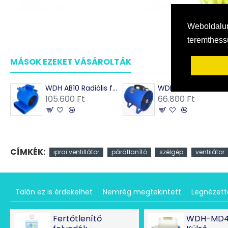
Weboldalun
teremthes
MÁSOK EZEKET VÁSÁROLTÁK
WDH AB10 Radiális falszárító ventilátor
WDH SHT28 Axiális falszárító ventilátor
105.600 Ft
66.800 Ft
CÍMKÉK:
iprai ventillátor
párátlanító
szélgép
ventilátor
Talán ez is érdekelhet
Nemrég megtekintett
Legnézet
Fertőtlenítő
WDH-MD4