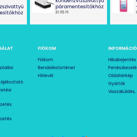
kondenzvízszivattyú
zszivattyú
páramentesítőkhöz
esítőkhöz
31.115 Ft
GÁLAT
FIÓKOM
INFORMÁCI
Fiókom
Hibabejentés
rződési
Rendeléstörténet
Penészkezelé
Hírlevél
Oldaltérkép
tájékoztató
Gyártók
izetési
Visszaküldés, 
izetés
izetés