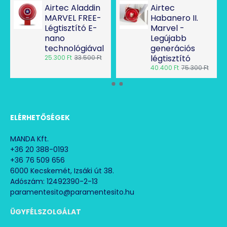
Méret: 190x90 mm
Airtec Aladdin
Airtec
MARVEL FREE-
Habanero II.
Fogyasztás: I. ventilátor fokozat: 0,9 W
Légtisztító E-
Marvel -
II. ventilátor fokozat: 1,5 W
nano
Legújabb
technológiával
generációs
légtisztító
25.300 Ft
33.500 Ft
40.400 Ft
75.300 Ft
ELÉRHETŐSÉGEK
MANDA Kft.
+36 20 388-0193
+36 76 509 656
6000 Kecskemét, Izsáki út 38.
Adószám: 12492390-2-13
paramentesito@paramentesito.hu
ÜGYFÉLSZOLGÁLAT