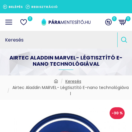
BELÉPÉS
REGISZTRÁCIÓ
0
0
0
AIRTEC ALADDIN MARVEL- LÉGTISZTÍTÓ E-
NANO TECHNOLÓGIÁVAL
Keresés
Airtec Aladdin MARVEL- Légtisztító E-nano technológiáva
l
-30 %