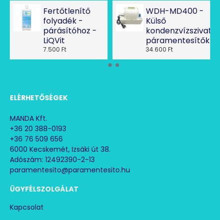
Fertőtlenítő
WDH-MD400 -
folyadék -
Külső
párásítóhoz -
kondenzvízszivatty
LiQVit
páramentesítőkhö
7.500 Ft
34.600 Ft
ELÉRHETŐSÉGEK
MANDA Kft.
+36 20 388-0193
+36 76 509 656
6000 Kecskemét, Izsáki út 38.
Adószám: 12492390-2-13
paramentesito@paramentesito.hu
ÜGYFÉLSZOLGÁLAT
Kapcsolat