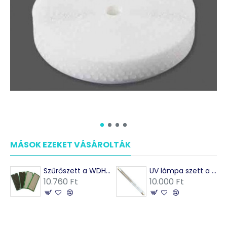
MÁSOK EZEKET VÁSÁROLTÁK
Szűrőszett a WDH 988-B és WDH 660B légtisztítóhoz
UV lámpa szett a WDH-988B és WDH-660B légtisztítókhoz
10.760 Ft
10.000 Ft