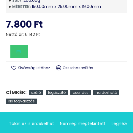
200.00g
SÚLY:
150.00mm x 25.00mm x 19.00mm
MÉRETEK:
7.800 Ft
Nettó ár: 6.142 Ft
Kívánságlistához
Összehasonlítás
CÍMKÉK:
szűrő
légtisztító
csendes
hordozható
kis fogyasztás
Talán ez is érdekelhet
Nemrég megtekintett
Legnézet