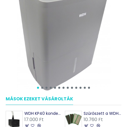
MÁSOK EZEKET VÁSÁROLTÁK
WDH KP40 kondenzszivattyú páramentesítőbe
Szűrőszett a WDH 988-B és WDH 660B légtisztítóhoz
17.000 Ft
10.760 Ft