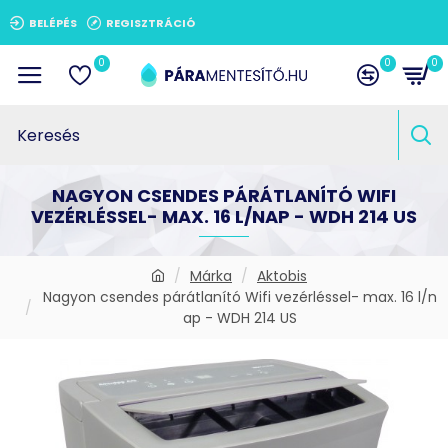
BELÉPÉS
REGISZTRÁCIÓ
0
0
0
NAGYON CSENDES PÁRÁTLANÍTÓ WIFI
VEZÉRLÉSSEL- MAX. 16 L/NAP - WDH 214 US
Márka
Aktobis
Nagyon csendes párátlanító Wifi vezérléssel- max. 16 l/n
ap - WDH 214 US