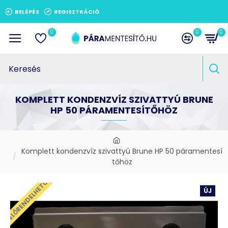
BELÉPÉS
REGISZTRÁCIÓ
0
0
0
KOMPLETT KONDENZVÍZ SZIVATTYÚ BRUNE
HP 50 PÁRAMENTESÍTŐHÖZ
Komplett kondenzvíz szivattyú Brune HP 50 páramentesí
tőhöz
ELŐRENDELHETŐ
ÚJ