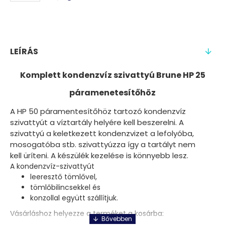
LEÍRÁS
Komplett kondenzvíz szivattyú Brune HP 25
páramenetesítőhöz
A HP 50 páramentesítőhöz tartozó kondenzvíz
szivattyút a víztartály helyére kell beszerelni. A
szivattyú a keletkezett kondenzvizet a lefolyóba,
mosogatóba stb. szivattyúzza így a tartályt nem
kell üríteni. A készülék kezelése is könnyebb lesz.
A kondenzvíz-szivattyút
leeresztő tömlővel,
tömlőbilincsekkel és
konzollal együtt szállítjuk.
Vásárláshoz helyezze a terméket a kosárba: