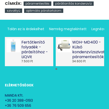
CÍMKÉK:
páramentesítés
párátlanítás kondenzvíz
szivattyú
optimális páratartalom
Talán ez is érdekelhet
Nemrég megtekintett
Legnézet
Fertőtlenítő
WDH-MD400 -
folyadék -
Külső
párásítóhoz -
kondenzvízszivatty
LiQVit
páramentesítőkhö
7.500 Ft
34.600 Ft
ELÉRHETŐSÉGEK
MANDA Kft.
+36 20 388-0193
+36 76 509 656