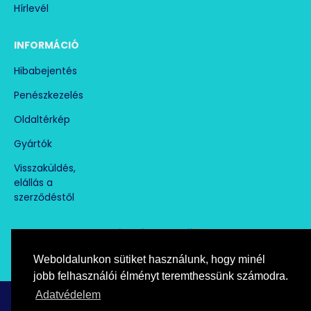
Hírlevél
INFORMÁCIÓ
Hibabejentés
Penészkezelés
Oldaltérkép
Gyártók
Visszaküldés,
elállás a
szerződéstől
Weboldalunkon sütiket használunk, hogy minél
Árukereső.hu
marketplace partner
jobb felhasználói élményt teremthessünk számodra.
Adatvédelem
Copyright © paramentesito.hu, All Rights Reserved