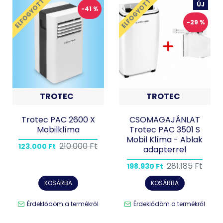
ELFOGYOTT
ELFOGYOTT
ÚJ
-41 %
-29 %
TROTEC
TROTEC
Trotec PAC 2600 X
CSOMAGAJÁNLAT
Mobilklíma
Trotec PAC 3501 S
Mobil Klíma - Ablak
210.000 Ft
123.000 Ft
adapterrel
281.185 Ft
198.930 Ft
KOSÁRBA
KOSÁRBA
Érdeklődöm a termékről
Érdeklődöm a termékről