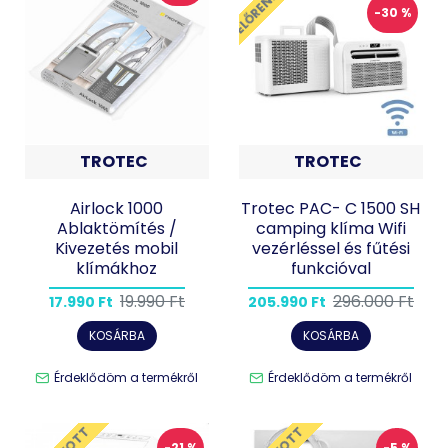
-30 %
TROTEC
TROTEC
Airlock 1000
Trotec PAC- C 1500 SH
Ablaktömítés /
camping klíma Wifi
Kivezetés mobil
vezérléssel és fűtési
klímákhoz
funkcióval
19.990 Ft
296.000 Ft
17.990 Ft
205.990 Ft
KOSÁRBA
KOSÁRBA
Érdeklődöm a termékről
Érdeklődöm a termékről
-21 %
-5 %