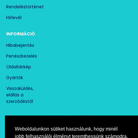
Rendeléstörténet
Hírlevél
INFORMÁCIÓ
Hibabejentés
Penészkezelés
Oldaltérkép
Gyártók
Visszaküldés,
elállás a
szerződéstől
Weboldalunkon sütiket használunk, hogy minél
Árukereső.hu
marketplace partner
jobb felhasználói élményt teremthessünk számodra.