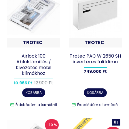
TROTEC
TROTEC
Airlock 100
Trotec PAC W 2650 SH
Ablaktömítés /
inverteres fali klíma
Kivezetés mobil
749.000 Ft
klímákhoz
12.900 Ft
10.965 Ft
KOSÁRBA
KOSÁRBA
Érdeklődöm a termékről
Érdeklődöm a termékről
ELŐRENDELHETŐ
ÚJ
-10 %