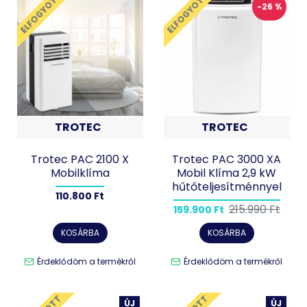
ELFOGYOTT
ELFOGYOTT
-26 %
TROTEC
TROTEC
Trotec PAC 2100 X
Trotec PAC 3000 XA
Mobilklíma
Mobil Klíma 2,9 kW
hűtőteljesítménnyel
110.800 Ft
215.990 Ft
159.900 Ft
KOSÁRBA
KOSÁRBA
Érdeklődöm a termékről
Érdeklődöm a termékről
ÚJ
ÚJ