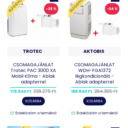
ELFOGYOTT
ELFOGYOTT
-25 %
-34 %
TROTEC
AKTOBIS
CSOMAGAJÁNLAT
CSOMAGAJÁNLAT
Trotec PAC 3000 XA
WDH-FGA1372
Mobil Klíma - Ablak
légkondicionáló -
adapterrel
Ablak adapterrel
238.275 Ft
284.385 Ft
178.840 Ft
188.840 Ft
KOSÁRBA
KOSÁRBA
Érdeklődöm a termékről
Érdeklődöm a termékről