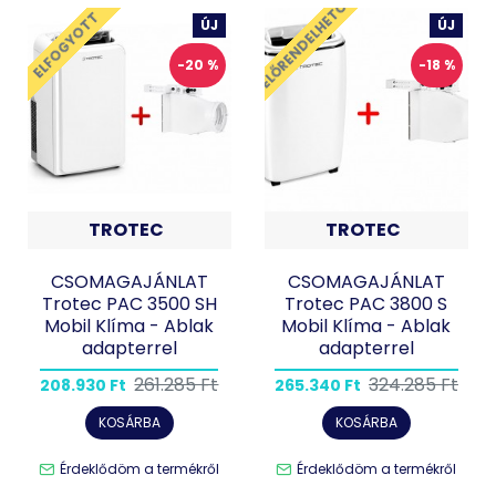
ELŐRENDELHETŐ
ELFOGYOTT
ÚJ
ÚJ
-20 %
-18 %
TROTEC
TROTEC
CSOMAGAJÁNLAT
CSOMAGAJÁNLAT
Trotec PAC 3500 SH
Trotec PAC 3800 S
Mobil Klíma - Ablak
Mobil Klíma - Ablak
adapterrel
adapterrel
261.285 Ft
324.285 Ft
208.930 Ft
265.340 Ft
KOSÁRBA
KOSÁRBA
Érdeklődöm a termékről
Érdeklődöm a termékről