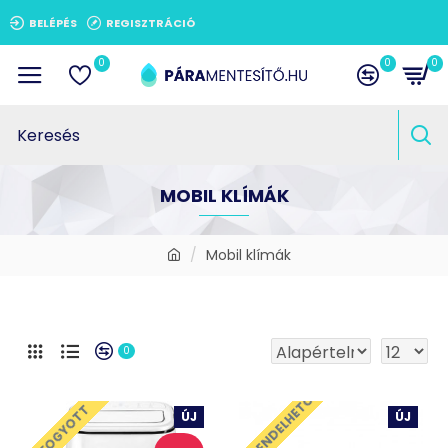
BELÉPÉS
REGISZTRÁCIÓ
0
0
0
MOBIL KLÍMÁK
Mobil klímák
0
ELŐRENDELHETŐ
ELFOGYOTT
ÚJ
ÚJ