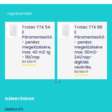
Legnézettebb
Trotec TTK 54
Trotec TTK 66
E
E
Páramentesítő
Páramentesítő
- penész
- penész
megelőzésére,
megelőzésére
max. 40 m2-ig
max. 50m2-
- 18l/nap
24l/nap-
digitális
84.990 Ft
vezérlés,
89.990 Ft
ELÉRHETŐSÉGEK
MANDA Kft.