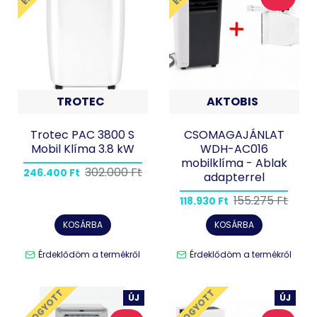
TROTEC
AKTOBIS
Trotec PAC 3800 S
CSOMAGAJÁNLAT
Mobil Klíma 3.8 kW
WDH-AC016
mobilklíma - Ablak
302.000 Ft
246.400 Ft
adapterrel
155.275 Ft
118.930 Ft
KOSÁRBA
KOSÁRBA
Érdeklődöm a termékről
Érdeklődöm a termékről
ELFOGYOTT
ELFOGYOTT
ÚJ
ÚJ