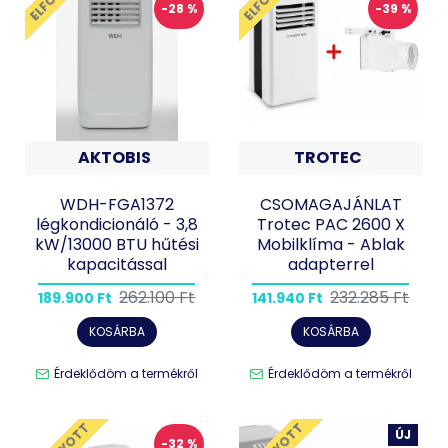
-28 %
-39 %
AKTOBIS
TROTEC
WDH-FGA1372
CSOMAGAJÁNLAT
légkondicionáló - 3,8
Trotec PAC 2600 X
kW/13000 BTU hűtési
Mobilklíma - Ablak
kapacitással
adapterrel
262.100 Ft
232.285 Ft
189.900 Ft
141.940 Ft
KOSÁRBA
KOSÁRBA
Érdeklődöm a termékről
Érdeklődöm a termékről
ÚJ
-32 %