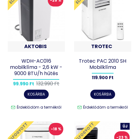
-25 %
AKTOBIS
TROTEC
WDH-AC016
Trotec PAC 2010 SH
mobilklíma - 2,6 kW -
Mobilklíma
9000 BTU/h hűtés
119.900 Ft
132.990 Ft
99.990 Ft
KOSÁRBA
KOSÁRBA
Érdeklődöm a termékről
Érdeklődöm a termékről
ELFOGYOTT
ELFOGYOTT
ÚJ
-18 %
-23 %