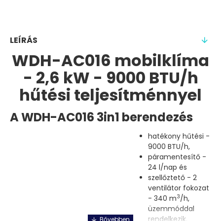
LEÍRÁS
WDH-AC016 mobilklíma
- 2,6 kW - 9000 BTU/h
hűtési teljesítménnyel
A WDH-AC016 3in1 berendezés
hatékony hűtési -
9000 BTU/h,
páramentesítő -
24 l/nap és
szellőztető - 2
ventilátor fokozat
3
- 340 m
/h,
üzemmóddal
rendelkezik.