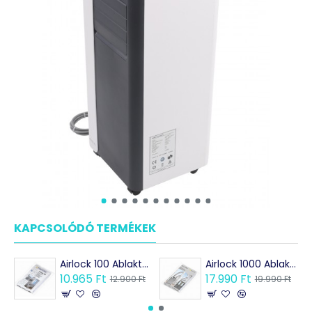
KAPCSOLÓDÓ TERMÉKEK
MÁSOK EZEKET VÁSÁRO
Airlock 100 Ablaktömítés / Kivezetés mobil klímákhoz
Airlock 1000 Ablaktömítés / Kivezetés mobil klímákhoz
10.965 Ft
17.990 Ft
12.900 Ft
19.990 Ft