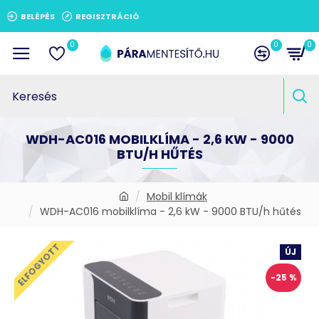
BELÉPÉS
REGISZTRÁCIÓ
0
0
0
WDH-AC016 MOBILKLÍMA - 2,6 KW - 9000
BTU/H HŰTÉS
Mobil klímák
WDH-AC016 mobilklíma - 2,6 kW - 9000 BTU/h hűtés
ELFOGYOTT
ÚJ
-25 %