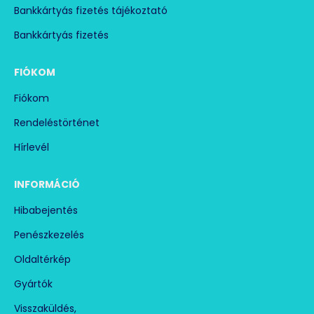
Zárja ki a hőséget: rendelje meg a WDH-AC016 intelligens
Bankkártyás fizetés tájékoztató
mobilklímát most és készítse fel otthonát az előttünk álló forró
napokra!
Bankkártyás fizetés
FIÓKOM
Fiókom
Rendeléstörténet
Hírlevél
INFORMÁCIÓ
Hibabejentés
Penészkezelés
Oldaltérkép
Gyártók
Visszaküldés,