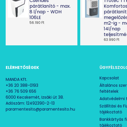
Csendes
Trotec TT
párátlanító - max.
Komforto
8 l/nap - WDH
párátlaní
106LE
megelőzés
m2-ig - m
56.190 Ft
14l/nap
teljesítm
63.990 Ft
ELÉRHETŐSÉGEK
ÜGYFÉLSZOL
Kapcsolat
MANDA Kft.
+36 20 388-0193
Általános sze
+36 76 509 656
feltételek
6000 Kecskemét, Izsáki út 38.
Adatvédelmi 
Adószám: 12492390-2-13
Szállítási és F
paramentesito@paramentesito.hu
tájékoztató
Bankkártyás f
tájékoztató