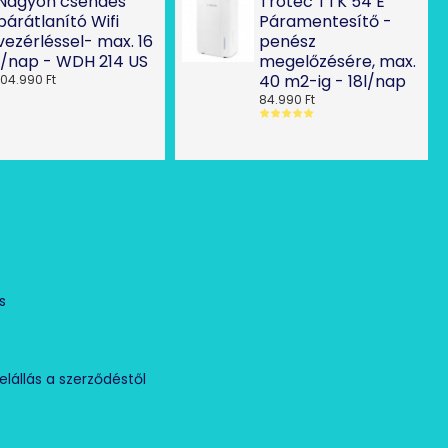
Nagyon csendes
Trotec TTK 54 E
párátlanító Wifi
Páramentesítő -
vezérléssel- max. 16
penész
l/nap - WDH 214 US
megelőzésére, max.
tő készüléket nagy - 24 Liter/nap - teljesítménye miatt akár 50nm-
40 m2-ig - 18l/nap
104.990 Ft
ítására is alkalmas.
84.990 Ft
szaki adatai:
ap (35°C/85% r.p.)
 170 m³/h
/ 125 m³
2 ºC
%-os relatív páratartalom között
Ó
Hz
s
44 kW
s: 2,1A
elállás a szerződéstől
 mm