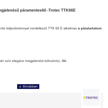
gjelenésű páramentesítő -Trotec TTK66E
anító teljesítménnyel rendelkező TTK 66 E alkalmas
a páratartalom
hér szín elegáns megjelenést kölcsönöz, illik:
a kényelmes mozgatást.