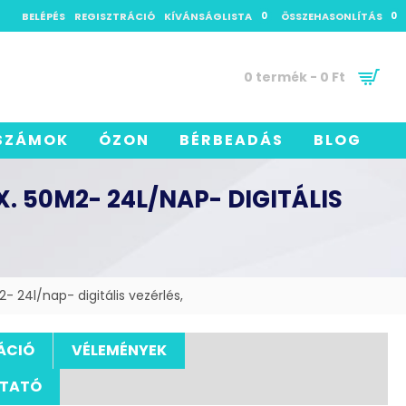
BELÉPÉS
REGISZTRÁCIÓ
KÍVÁNSÁGLISTA
0
ÖSSZEHASONLÍTÁS
0
0 termék - 0 Ft
SZÁMOK
ÓZON
BÉRBEADÁS
BLOG
. 50M2- 24L/NAP- DIGITÁLIS
24l/nap- digitális vezérlés,
ÁCIÓ
VÉLEMÉNYEK
UTATÓ