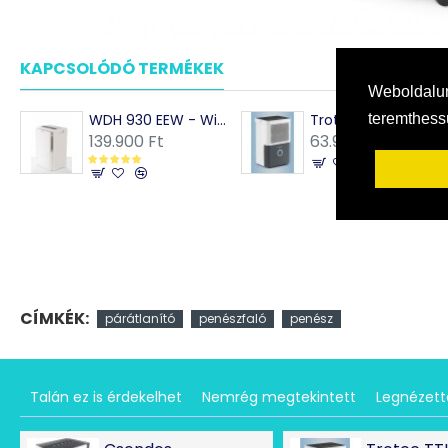
KAPCSOLÓDÓ TERMÉKEK
MÁSOK EZEKET VÁSÁRO
Weboldalun
teremthes
WDH 930 EEW - Wifis páramentesítő berendezés
Trotec TTK 33 E Komfortos párátlanító penész megelőzésére 15 m2-ig - max. 14l/nap teljesítménnyel
139.900 Ft
63.990 Ft
CÍMKÉK:
párátlanító
penészfaló
penész
Talán ez is érdekelhet
Nemrég megtekintett
Legnézet