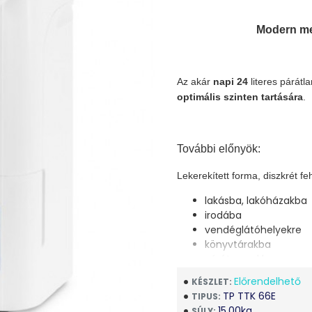
Modern me
Az akár
napi 24
literes párátl
optimális szinten tartására
.
További előnyök:
Lekerekített forma, diszkrét fe
lakásba, lakóházakba
irodába
vendéglátóhelyekre
könyvtárakba
várótermekbe.
Előrendelhető
KÉSZLET:
TP TTK 66E
TIPUS:
Praktikus fogantyú biztosítja 
15.00kg
SÚLY: