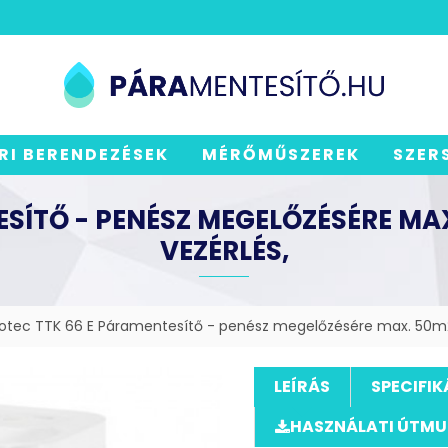
RI BERENDEZÉSEK
MÉRŐMŰSZEREK
SZER
SÍTŐ - PENÉSZ MEGELŐZÉSÉRE MAX
VEZÉRLÉS,
otec TTK 66 E Páramentesítő - penész megelőzésére max. 50m2- 
LEÍRÁS
SPECIFIK
HASZNÁLATI ÚTM