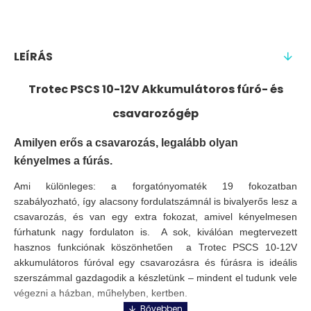
LEÍRÁS
Trotec PSCS 10-12V Akkumulátoros fúró- és
csavarozógép
Amilyen erős a csavarozás, legalább olyan
kényelmes a fúrás.
Ami különleges: a forgatónyomaték 19 fokozatban
szabályozható, így alacsony fordulatszámnál is bivalyerős lesz a
csavarozás, és van egy extra fokozat, amivel kényelmesen
fúrhatunk nagy fordulaton is. A sok, kiválóan megtervezett
hasznos funkciónak köszönhetően a Trotec PSCS 10-12V
akkumulátoros fúróval egy csavarozásra és fúrásra is ideális
szerszámmal gazdagodik a készletünk – mindent el tudunk vele
végezni a házban, műhelyben, kertben.