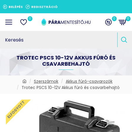
BELÉPÉS
REGISZTRÁCIÓ
0
0
0
TROTEC PSCS 10-12V AKKUS FÚRÓ ÉS
CSAVARBEHAJTÓ
Szerszámok
Akkus fúró-csavarozók
Trotec PSCS 10-12V Akkus fúró és csavarbehajtó
ELFOGYOTT