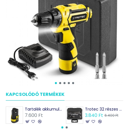
KAPCSOLÓDÓ TERMÉKEK
MÁSOK EZEKET VÁSÁRO
Tartalék akkumulátor a PSCS 10-12V akkus fúróhoz
Trotec 32 részes bitkészlet az akkus fúrókhoz és csavarozókhoz
7.600 Ft
3.840 Ft
6.400 Ft