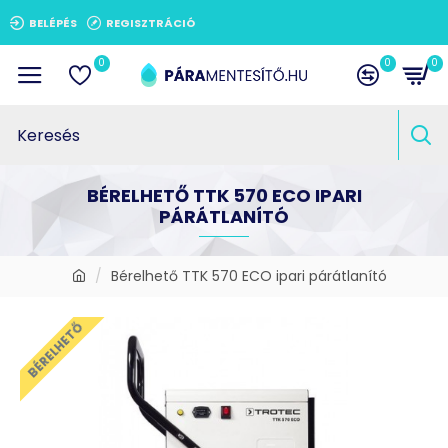
BELÉPÉS
REGISZTRÁCIÓ
0
0
0
BÉRELHETŐ TTK 570 ECO IPARI
PÁRÁTLANÍTÓ
Bérelhető TTK 570 ECO ipari párátlanító
BÉRELHETŐ