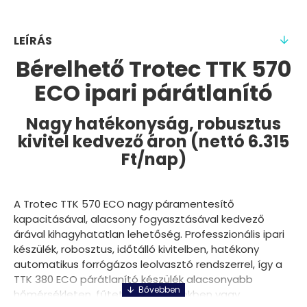
LEÍRÁS
Bérelhető Trotec TTK 570
ECO ipari párátlanító
Nagy hatékonyság, robusztus
kivitel kedvező áron (nettó 6.315
Ft/nap)
A Trotec TTK 570 ECO nagy páramentesítő
kapacitásával, alacsony fogyasztásával kedvező
árával kihagyhatatlan lehetőség. Professzionális ipari
készülék, robosztus, időtálló kivitelben, hatékony
automatikus forrógázos leolvasztó rendszerrel, így a
TTK 380 ECO párátlanító készülék alacsonyabb
hőmérsékleten, fűtetlen helységekben vagy