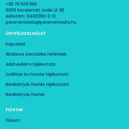
Teljesítményfelvétel: 2,23 kW
+36 76 509 656
Névleges áramfogyasztás: 10,45 A
6000 Kecskemét, Izsáki út 38.
Zajszint dB (A): 67
Adószám: 12492390-2-13
Méret: 550x640x1085 mm
paramentesito@paramentesito.hu
Súly: 66 kg
ÜGYFÉLSZOLGÁLAT
Kapcsolat
Általános szerződési feltételek
Adatvédelmi tájékoztató
Szállítási és Fizetési tájékoztató
Bankkártyás fizetés tájékoztató
Bankkártyás fizetés
FIÓKOM
Fiókom