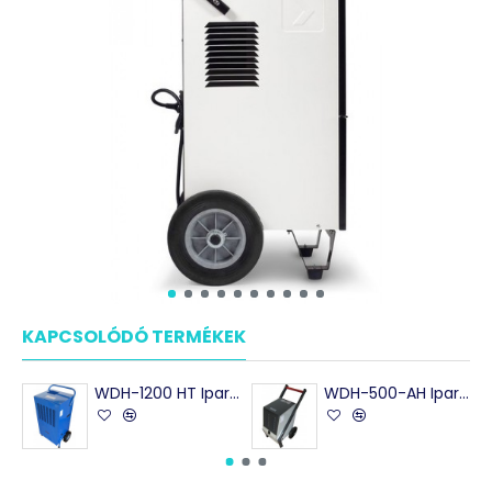
KAPCSOLÓDÓ TERMÉKEK
WDH-1200 HT Ipari Párátlanító készülék max. 120 l/nap - kimagasló teljesítnény
WDH-500-AH Ipari párátlanító készülék 50 l/nap- ipari célokra, múzeumokba