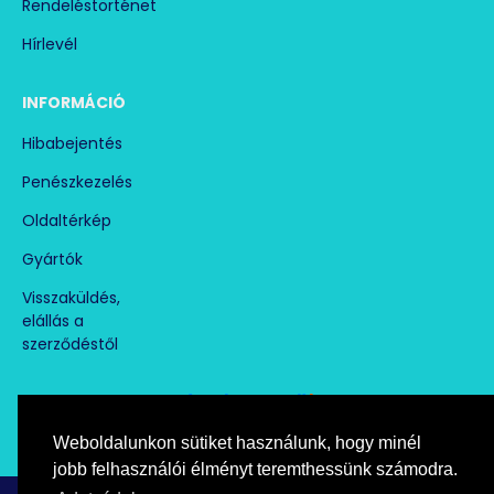
Rendeléstörténet
Hírlevél
INFORMÁCIÓ
Hibabejentés
Penészkezelés
Oldaltérkép
Gyártók
Visszaküldés,
elállás a
szerződéstől
Weboldalunkon sütiket használunk, hogy minél
Árukereső.hu
marketplace partner
jobb felhasználói élményt teremthessünk számodra.