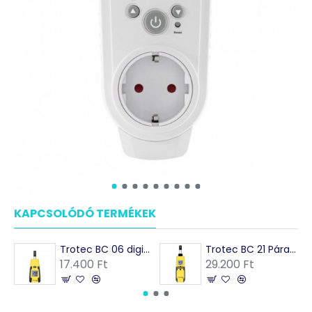
KAPCSOLÓDÓ TERMÉKEK
MÁSOK EZEKET VÁSÁRO
Trotec BC 06 digitális páramérő és hőmérő
Trotec BC 21 Páramérő, hőmérő, harmatpont, nedves hőmérséklet mérés
17.400 Ft
29.200 Ft