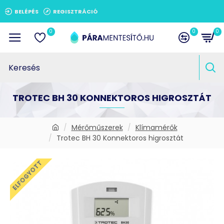
BELÉPÉS
REGISZTRÁCIÓ
0
0
0
TROTEC BH 30 KONNEKTOROS HIGROSZTÁT
Mérőműszerek
Klímamérők
Trotec BH 30 Konnektoros higrosztát
ELFOGYOTT