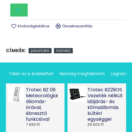
Szabályozhatósági tartomány - páratartalom: 20-90%
rH
Pontosság +/-: 5% rH
Kívánságlistához
Összehasonlítás
Mérési idő: 10 másodperc
Üzemi hőmérséklet: 5-35 °C
Tárolási hőmérséklet: -10 - 50 °C - 80% rH
Hálózati csatlakozó: 230 V/50 Hz CEE 7/7
CÍMKÉK:
páramérő
hőmérő
Elemtípus: 1x3V CR 2032
Méret: 126x68x76 mm
Védelem: IP30 - I.érintésvédelmi osztály
Talán ez is érdekelhet
Nemrég megtekintett
Legnézet
Trotec BZ 06
Trotec BZ29OS
Meteorológiai
Vezeték nélküli
állomás-
időjárás- és
órával,
klímaállomás
ébresztő
kültéri
funkcióval
egységgel
7.990 Ft
39.900 Ft