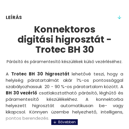
LEÍRÁS
Konnektoros
digitási higrosztát -
Trotec BH 30
Párásító és páramentesítő készülékek külső vezérléséhez.
A
Trotec BH 30 higrosztát
lehetővé teszi, hogy a
helyiség páratartalmát akár 1%-os pontossággal
szabályozhassuk 20 - 90 %-os páratartalom között. A
BH 30 vezérlő
csatlakoztatható párásító, léghűtő és
páramentesítő készülékekhez. A konnektorba
helyezett higrosztát automatikusan be- vagy
kikapcsol. Könnyen üzembe helyezhető, intelligens,
pontos berendezés.
Készülék használata: